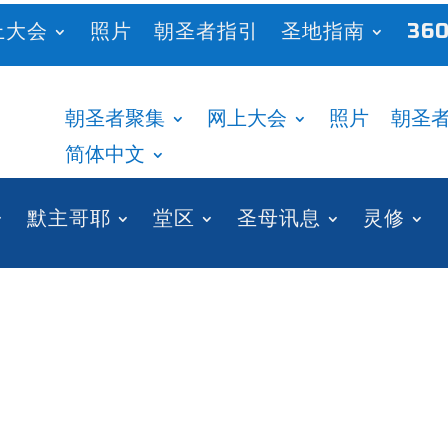
上大会
照片
朝圣者指引
圣地指南
360
朝圣者聚集
网上大会
照片
朝圣
简体中文
默主哥耶
堂区
圣母讯息
灵修