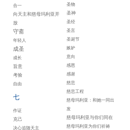
圣物
合一
圣神
向天主和慈母玛利亚开
圣经
放
圣言
守斋
圣诞节
年轻人
嫉妒
成圣
意向
成长
感恩
旨意
感谢
考验
慈悲
自由
慈悲工程
七
慈母玛利亚：和她一同出
发
作证
慈母玛利亚与你们同在
克己
慈母玛利亚为你们祈祷
决心追随天主