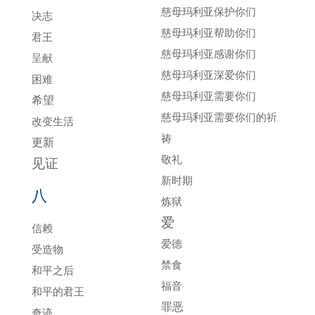
慈母玛利亚保护你们
决志
慈母玛利亚帮助你们
君王
慈母玛利亚感谢你们
呈献
慈母玛利亚深爱你们
困难
慈母玛利亚需要你们
希望
慈母玛利亚需要你们的祈
改变生活
祷
更新
敬礼
见证
新时期
八
炼狱
爱
信赖
爱德
受造物
禁食
和平之后
福音
和平的君王
罪恶
奇迹