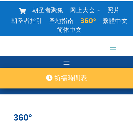
朝圣者聚集
网上大会
照片
朝圣者指引
圣地指南
360°
繁體中文
简体中文
祈禱時間表
360°