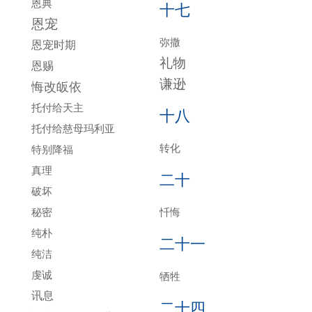
恩典
十七
恩宠
弥撒
恩宠时期
礼物
恩赐
谦逊
悔改皈依
托付给天主
十八
托付给慈母玛利亚
转化
特别降福
真理
二十
破坏
秘密
忏悔
纯朴
二十一
纯洁
虔诚
牺牲
讯息
二十四