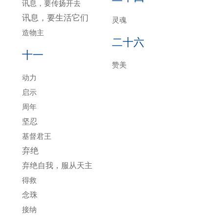
讯息，要传扬开去
讯息，要生活它们
灵魂
造物主
二十六
十一
赞美
动力
启示
周年
坚忍
基督君王
弃绝
弃绝自我，服从天主
得救
念珠
接纳