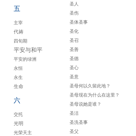
圣人
五
圣伤
圣体圣事
主宰
圣化
代祷
圣召
四旬期
平安与和平
圣善
圣德
平安的绿洲
圣心
永恒
圣意
永生
圣母何以久留此地？
生命
圣母现在为什么在这里？
六
圣母说她是谁？
圣洁
交托
圣洗圣事
光明
圣父
光荣天主