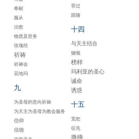
罪过
奉献
跟随
服从
治愈
十四
物质及世务
与天主结合
玫瑰经
慷慨
祈祷
榜样
祈祷会
玛利亚的圣心
花地玛
诫命
九
诱惑
为圣母的意向祈祷
十五
为天主为圣母为教会服务
宽恕
信仰
征兆
信德
撒殚