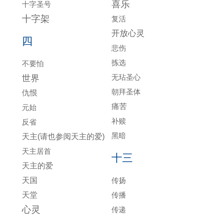
喜乐
十字圣号
十字架
复活
开放心灵
四
悲伤
拣选
不要怕
无玷圣心
世界
朝拜圣体
仇恨
痛苦
元始
补赎
反省
黑暗
天主(请也参阅天主的爱)
天主居首
十三
天主的爱
天国
传扬
天堂
传播
心灵
传递