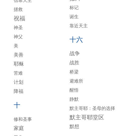
信靠天主
标记
拯救
诞生
祝福
靠近天主
神圣
神父
十六
美
战争
美善
战胜
耶稣
桥梁
苦难
避难所
计划
醒悟
降福
静默
十
默主哥耶：圣母的选择
默主哥耶堂区
修和圣事
默想
家庭