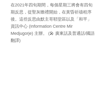
在2021年四旬期間，每個星期三將會有四旬
期反思，從聖灰瞻禮開始，在黃昏祈禱程序
後。這些反思由默主哥耶堂區以及「和平」
資訊中心 (Information Centre Mir
Medjugorje) 主辦。 (🎤 廣東話及普通話/國語
翻譯)
四旬期每日祈祷: 第十一天，让我们为成
为信仰的喜乐见证人祈祷