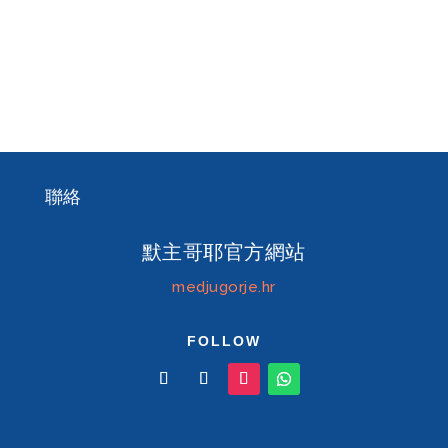
禁食是默主哥耶圣母第一个和最重要的
呼唤。
聯絡
默主哥耶官方網站
medjugorje.hr
FOLLOW