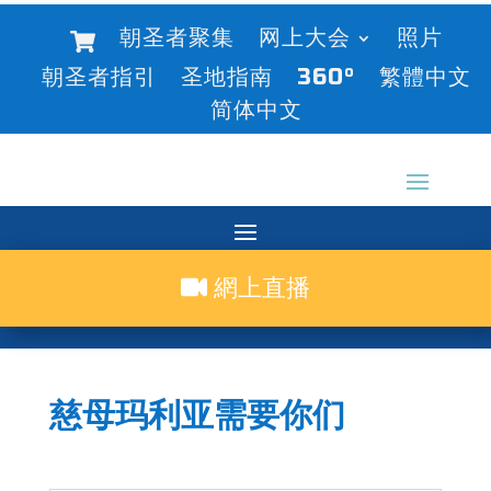
朝圣者聚集
网上大会
照片
朝圣者指引
圣地指南
360°
繁體中文
简体中文
網上直播
慈母玛利亚需要你们