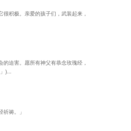
它很积极。亲爱的孩子们，武装起来，
会的迫害。愿所有神父有恭念玫瑰经，
...
经祈祷。」