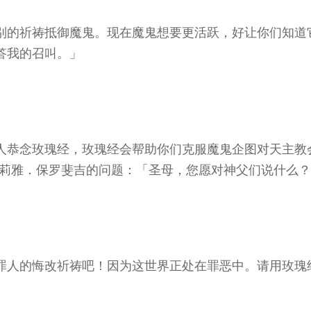
别的祈祷抵御魔鬼。现在魔鬼想要更活跃，好让你们知道
答我的召叫。」
人恭念玫瑰经，玫瑰经会帮助你们克服魔鬼企图对天主教
莉雅．保罗斐吉的问题：「圣母，您愿对神父们说什么？」)
罪人的悔改祈祷吧！因为这世界正处在罪恶中。请用玫瑰