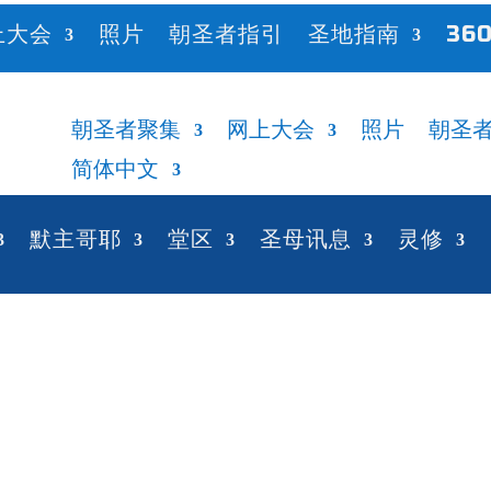
上大会
照片
朝圣者指引
圣地指南
360
朝圣者聚集
网上大会
照片
朝圣
简体中文
默主哥耶
堂区
圣母讯息
灵修