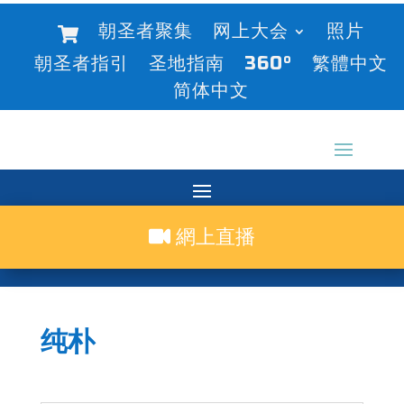
朝圣者聚集
网上大会
照片
朝圣者指引
圣地指南
360°
繁體中文
简体中文
網上直播
纯朴