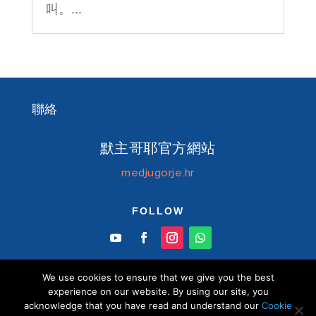
叫。...
聯絡
默主哥耶官方網站
medjugorje.hr
FOLLOW
We use cookies to ensure that we give you the best
experience on our website. By using our site, you
acknowledge that you have read and understand our
Cookie
© Information centre "Mir" Medjugorje 2026 默