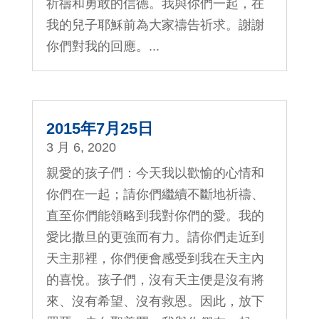
祈禱和勇敢的信德。我與你們一起，在
我的兒子耶穌前為大家禱告祈求。謝謝
你們對我的回應。...
2015年7月25日
3 月 6, 2020
親愛的孩子們：今天我以歡愉的心情和
你們在一起；請你們繼續不斷地祈禱、
直至你們能領略到我對你們的愛。我的
愛比撒旦的更強而有力。請你們走近到
天主那裡，你們便會感受到我在天主內
的喜悅。孩子們，沒有天主便是沒有將
來、沒有希望、沒有救恩。因此，放下