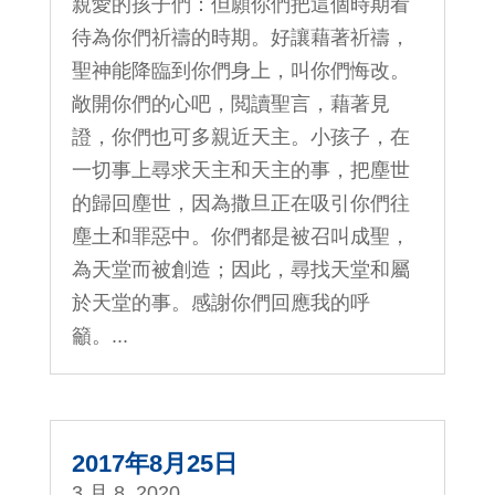
親愛的孩子們：但願你們把這個時期看
待為你們祈禱的時期。好讓藉著祈禱，
聖神能降臨到你們身上，叫你們悔改。
敞開你們的心吧，閲讀聖言，藉著見
證，你們也可多親近天主。小孩子，在
一切事上尋求天主和天主的事，把塵世
的歸回塵世，因為撒旦正在吸引你們往
塵土和罪惡中。你們都是被召叫成聖，
為天堂而被創造；因此，尋找天堂和屬
於天堂的事。感謝你們回應我的呼
籲。...
2017年8月25日
3 月 8, 2020