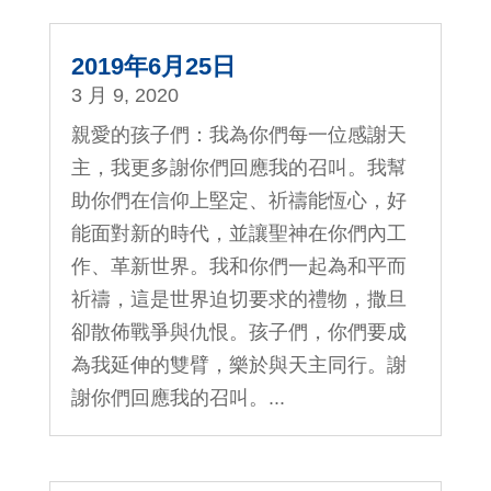
2019年6月25日
3 月 9, 2020
親愛的孩子們：我為你們每一位感謝天
主，我更多謝你們回應我的召叫。我幫
助你們在信仰上堅定、祈禱能恆心，好
能面對新的時代，並讓聖神在你們內工
作、革新世界。我和你們一起為和平而
祈禱，這是世界迫切要求的禮物，撒旦
卻散佈戰爭與仇恨。孩子們，你們要成
為我延伸的雙臂，樂於與天主同行。謝
謝你們回應我的召叫。...