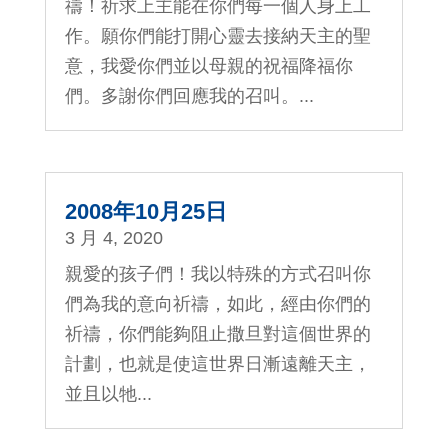
禱！祈求上主能在你們每一個人身上工
作。願你們能打開心靈去接納天主的聖
意，我愛你們並以母親的祝福降福你
們。多謝你們回應我的召叫。...
2008年10月25日
3 月 4, 2020
親愛的孩子們！我以特殊的方式召叫你
們為我的意向祈禱，如此，經由你們的
祈禱，你們能夠阻止撒旦對這個世界的
計劃，也就是使這世界日漸遠離天主，
並且以牠...