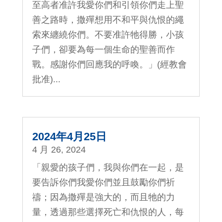
至高者准許我愛你們和引領你們走上聖
善之路時，撒殫想用不和平與仇恨的繩
索來纏繞你們。不要准許牠得勝，小孩
子們，卻要為每一個生命的聖善而作
戰。感謝你們回應我的呼喚。」(經教會
批准)...
2024年4月25日
4 月 26, 2024
「親愛的孩子們，我與你們在一起，是
要告訴你們我愛你們並且鼓勵你們祈
禱；因為撒殫是強大的，而且牠的力
量，透過那些選擇死亡和仇恨的人，每