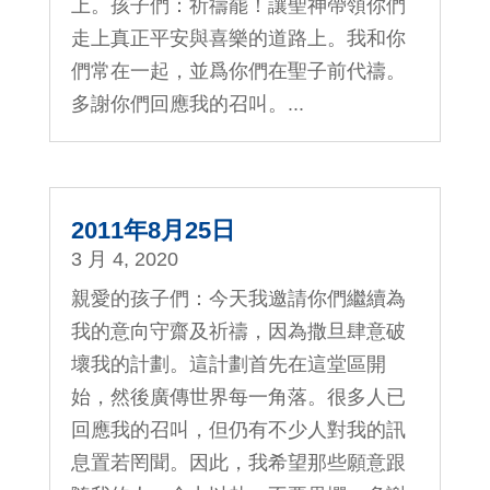
上。孩子們：祈禱罷！讓聖神帶領你們
走上真正平安與喜樂的道路上。我和你
們常在一起，並爲你們在聖子前代禱。
多謝你們回應我的召叫。...
2011年8月25日
3 月 4, 2020
親愛的孩子們：今天我邀請你們繼續為
我的意向守齋及祈禱，因為撒旦肆意破
壞我的計劃。這計劃首先在這堂區開
始，然後廣傳世界每一角落。很多人已
回應我的召叫，但仍有不少人對我的訊
息置若罔聞。因此，我希望那些願意跟