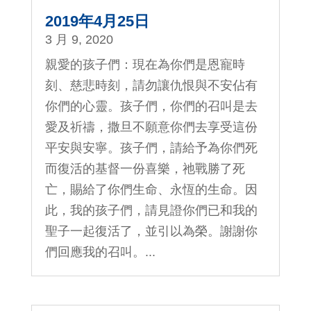
2019年4月25日
3 月 9, 2020
親愛的孩子們：現在為你們是恩寵時
刻、慈悲時刻，請勿讓仇恨與不安佔有
你們的心靈。孩子們，你們的召叫是去
愛及祈禱，撒旦不願意你們去享受這份
平安與安寧。孩子們，請給予為你們死
而復活的基督一份喜樂，祂戰勝了死
亡，賜給了你們生命、永恆的生命。因
此，我的孩子們，請見證你們已和我的
聖子一起復活了，並引以為榮。謝謝你
們回應我的召叫。...