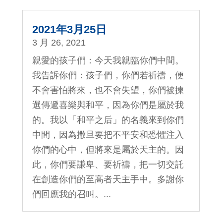
2021年3月25日
3 月 26, 2021
親愛的孩子們：今天我親臨你們中間。
我告訴你們：孩子們，你們若祈禱，便
不會害怕將來，也不會失望，你們被揀
選傳遞喜樂與和平，因為你們是屬於我
的。我以「和平之后」的名義來到你們
中間，因為撒旦要把不平安和恐懼注入
你們的心中，但將來是屬於天主的。因
此，你們要謙卑、要祈禱，把一切交託
在創造你們的至高者天主手中。多謝你
們回應我的召叫。...