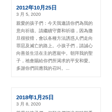
2012年10月25日
3 月 5, 2020
親愛的孩子們：今天我邀請你們為我的
意向祈禱。請繼續守齋和祈禱，因為撒
旦很狡猾，會以各種方法誘惑人們走向
罪惡及滅亡的路上。小孩子們，請誠心
向善並生活在主的恩寵中。朝拜我的聖
子，祂會賜給你們所渴求的平安和愛。
多謝你們回應我的召叫。...
2018年1月25日
3 月 8, 2020