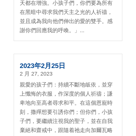
天都在增強。小孩子們，你們要為所有
在黑暗中尋求我們天主之光的人祈禱，
並且成為我向他們伸出的愛的雙手。感
謝你們回應我的呼喚。」...
2023年2月25日
2 月 27, 2023
親愛的孩子們：持續不斷地皈依，並穿
上懺悔的衣服，作深度的個人祈禱；謙
卑地向至高者尋求和平。在這個恩寵時
刻，撒殫想要引誘你們；但你們，小孩
子們，要繼續注視我的聖子，並在自我
棄絕和齋戒中，跟隨着祂走向加爾瓦略