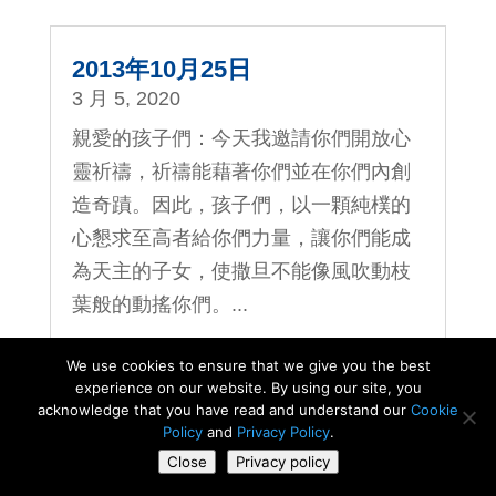
2013年10月25日
3 月 5, 2020
親愛的孩子們：今天我邀請你們開放心
靈祈禱，祈禱能藉著你們並在你們內創
造奇蹟。因此，孩子們，以一顆純樸的
心懇求至高者給你們力量，讓你們能成
為天主的子女，使撒旦不能像風吹動枝
葉般的動搖你們。...
We use cookies to ensure that we give you the best
experience on our website. By using our site, you
acknowledge that you have read and understand our
Cookie
2005年7月25日
Policy
and
Privacy Policy
.
3 月 1, 2020
Close
Privacy policy