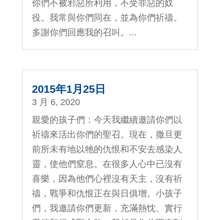
你們不被邪惡所利用，不受罪惡的奴
役。我常與你們同在，並為你們祈禱。
多謝你們回應我的召叫。...
2015年1月25日
3 月 6, 2020
親愛的孩子們：今天我繼續邀請你們以
祈禱來活出你們的聖召。現在，撒旦更
前所未有地以牠的仇恨和不安去感染人
靈，使他們窒息。在很多人心中已沒有
喜樂，因為他們心裡沒有天主，沒有祈
禱，戰爭和仇恨正在與日俱增。小孩子
們，我邀請你們更新，充滿熱忱、實行