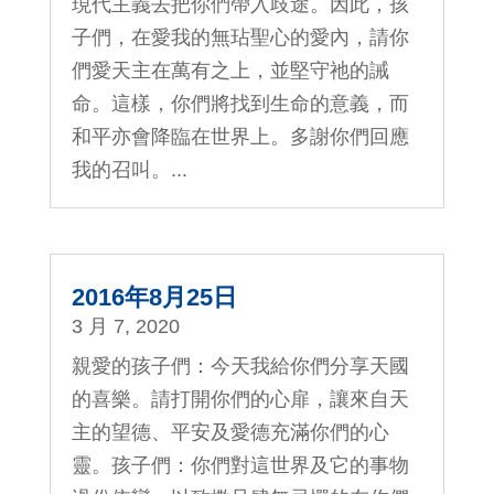
現代主義去把你們帶入歧途。因此，孩
子們，在愛我的無玷聖心的愛內，請你
們愛天主在萬有之上，並堅守祂的誡
命。這樣，你們將找到生命的意義，而
和平亦會降臨在世界上。多謝你們回應
我的召叫。...
2016年8月25日
3 月 7, 2020
親愛的孩子們：今天我給你們分享天國
的喜樂。請打開你們的心扉，讓來自天
主的望德、平安及愛德充滿你們的心
靈。孩子們：你們對這世界及它的事物