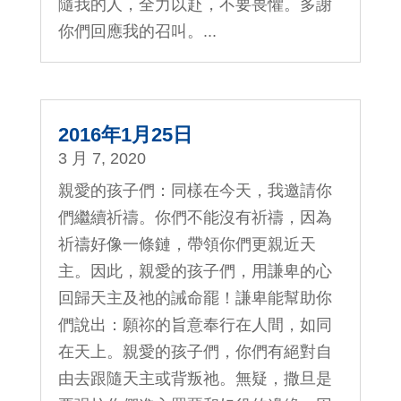
隨我的人，全力以赴，不要畏懼。多謝
你們回應我的召叫。...
2016年1月25日
3 月 7, 2020
親愛的孩子們：同樣在今天，我邀請你
們繼續祈禱。你們不能沒有祈禱，因為
祈禱好像一條鏈，帶領你們更親近天
主。因此，親愛的孩子們，用謙卑的心
回歸天主及祂的誡命罷！謙卑能幫助你
們說出：願祢的旨意奉行在人間，如同
在天上。親愛的孩子們，你們有絕對自
由去跟隨天主或背叛祂。無疑，撒旦是