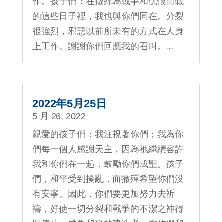
作。孩子們：在撒殫為戰爭和仇恨而戰
的這些日子裡，我也與你們同在。分裂
很強烈，邪惡以前所未有的方式在人身
上工作。謝謝你們回應我的召叫。...
2022年5月25日
5 月 26, 2022
親愛的孩子們：我注視著你們；我為你
們每一個人感謝天主，因為祂繼續容許
我和你們在一起，鼓勵你們成聖。孩子
們，和平受到擾亂，而撒殫希望你們没
有安寧。因此，你們要更加努力去祈
禱，好使一切分裂和戰爭的不潔之神得