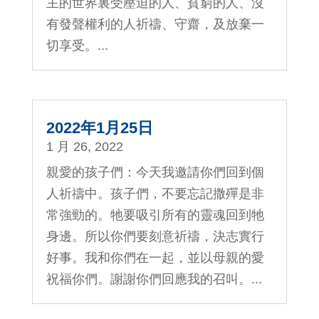
主的世界裏受壓迫的人、貧窮的人、沒
有發聲權利的人祈禱、守齋，及放棄一
切享受。...
2022年1月25日
1 月 26, 2022
親愛的孩子們：今天我邀請你們回到個
人祈禱中。孩子們，不要忘記撒殫是非
常強勁的。牠要吸引所有的靈魂回到牠
身邊。所以你們要刻意祈禱，決志實行
好事。我和你們在一起，並以母親的愛
祝福你們。謝謝你們回應我的召叫。...