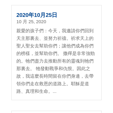
2020年10月25日
10 月 25, 2020
親愛的孩子們：今天，我邀請你們回到
天主那裏去、並努力祈禱。祈求天上的
聖人聖女去幫助你們；讓他們成為你們
的榜樣，並幫助你們。 撒殫是非常強勁
的。牠們盡力去推動所有的靈魂到牠們
那裏去。 牠發動戰爭和仇恨。因此之
故，我這麼長時間留在你們身邊，去帶
領你們走在救恩的道路上。耶穌是道
路、真理和生命。...