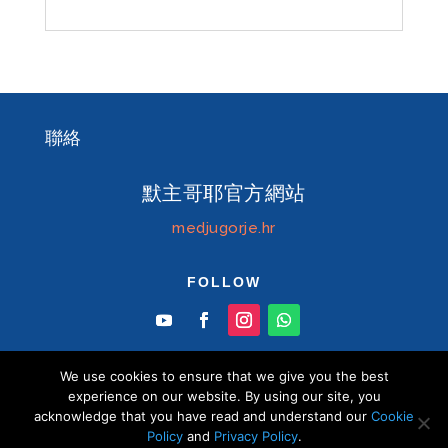
聯絡
默主哥耶官方網站
medjugorje.hr
FOLLOW
We use cookies to ensure that we give you the best
experience on our website. By using our site, you
acknowledge that you have read and understand our
Cookie
© Information centre "Mir" Medjugorje 2026 默
Policy
and
Privacy Policy
.