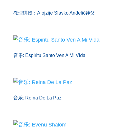
教理讲授：Alojzije Slavko Anđelić神父
音乐: Espiritu Santo Ven A Mi Vida
音乐: Reina De La Paz