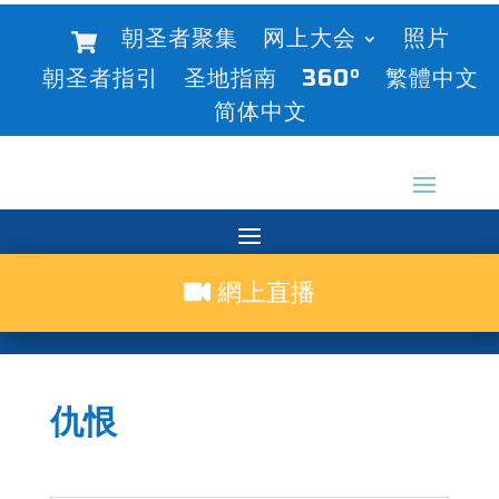
朝圣者聚集
网上大会
照片
朝圣者指引
圣地指南
360°
繁體中文
简体中文
網上直播
仇恨