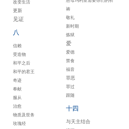
慈母玛利亚需要你们的祈
改变生活
祷
更新
敬礼
见证
新时期
八
炼狱
爱
信赖
爱德
受造物
禁食
和平之后
福音
和平的君王
罪恶
奇迹
罪过
奉献
跟随
服从
治愈
十四
物质及世务
与天主结合
玫瑰经