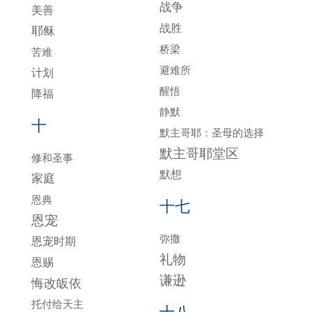
战争
美善
战胜
耶稣
桥梁
苦难
避难所
计划
醒悟
降福
静默
十
默主哥耶：圣母的选择
默主哥耶堂区
修和圣事
默想
家庭
恩典
十七
恩宠
弥撒
恩宠时期
礼物
恩赐
谦逊
悔改皈依
托付给天主