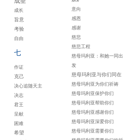
成圣
意向
成长
感恩
旨意
感谢
考验
慈悲
自由
慈悲工程
七
慈母玛利亚：和她一同出
发
作证
慈母玛利亚与你们同在
克己
慈母玛利亚为你们祈祷
决心追随天主
慈母玛利亚保护你们
决志
慈母玛利亚帮助你们
君王
慈母玛利亚感谢你们
呈献
慈母玛利亚深爱你们
困难
慈母玛利亚需要你们
希望