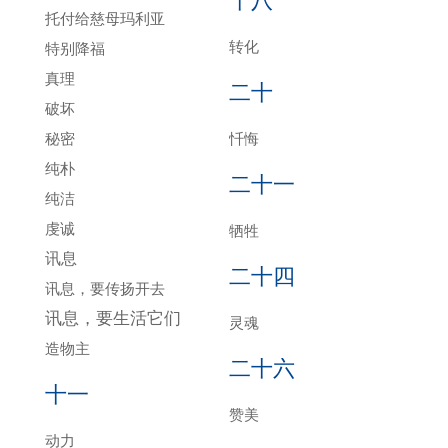
十八
托付给慈母玛利亚
转化
特别降福
真理
二十
破坏
秘密
忏悔
纯朴
二十一
纯洁
虔诚
牺牲
讯息
二十四
讯息，要传扬开去
讯息，要生活它们
灵魂
造物主
二十六
十一
赞美
动力