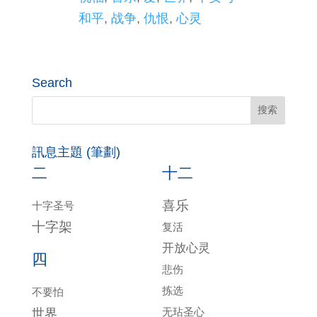
和平
,
战争
,
仇恨
,
心灵
Search
訊息主題 (筆劃)
二
十二
喜乐
十字圣号
十字架
复活
开放心灵
四
悲伤
拣选
不要怕
无玷圣心
世界