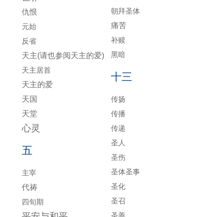
朝拜圣体
仇恨
痛苦
元始
补赎
反省
黑暗
天主(请也参阅天主的爱)
天主居首
十三
天主的爱
天国
传扬
天堂
传播
心灵
传递
圣人
五
圣伤
圣体圣事
主宰
圣化
代祷
圣召
四旬期
平安与和平
圣善