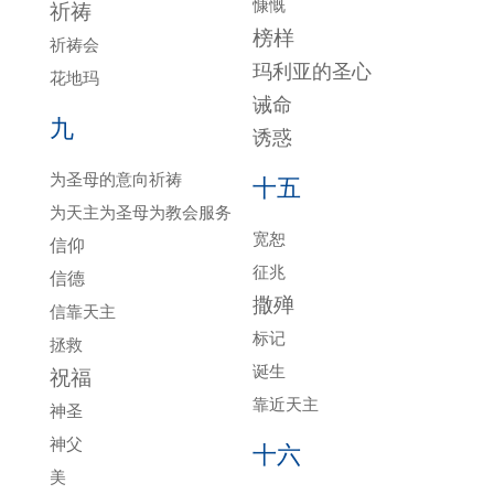
慷慨
祈祷
榜样
祈祷会
玛利亚的圣心
花地玛
诫命
九
诱惑
为圣母的意向祈祷
十五
为天主为圣母为教会服务
宽恕
信仰
征兆
信德
撒殚
信靠天主
标记
拯救
诞生
祝福
靠近天主
神圣
神父
十六
美