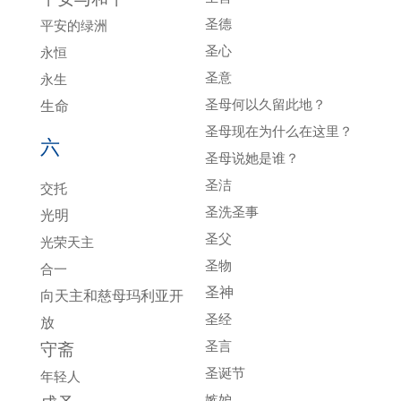
圣德
平安的绿洲
圣心
永恒
圣意
永生
圣母何以久留此地？
生命
圣母现在为什么在这里？
六
圣母说她是谁？
圣洁
交托
圣洗圣事
光明
圣父
光荣天主
圣物
合一
圣神
向天主和慈母玛利亚开
圣经
放
圣言
守斋
圣诞节
年轻人
嫉妒