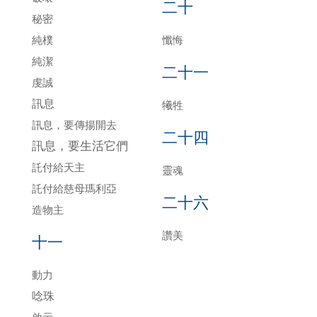
二十
秘密
純樸
懺悔
純潔
二十一
虔誠
訊息
犧牲
訊息，要傳揚開去
二十四
訊息，要生活它們
託付給天主
靈魂
託付給慈母瑪利亞
二十六
造物主
讚美
十一
動力
唸珠