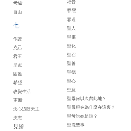
福音
考驗
罪惡
自由
罪過
七
聖人
聖傷
作證
聖化
克己
聖召
君王
聖善
呈獻
聖德
困難
聖心
希望
聖意
改變生活
聖母何以久留此地？
更新
聖母現在為什麼在這裏？
決心追隨天主
聖母說她是誰？
決志
聖洗聖事
見證