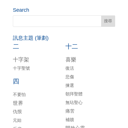
Search
訊息主題 (筆劃)
二
十二
十字架
喜樂
十字聖號
復活
悲傷
四
揀選
朝拜聖體
不要怕
無玷聖心
世界
痛苦
仇恨
補贖
元始