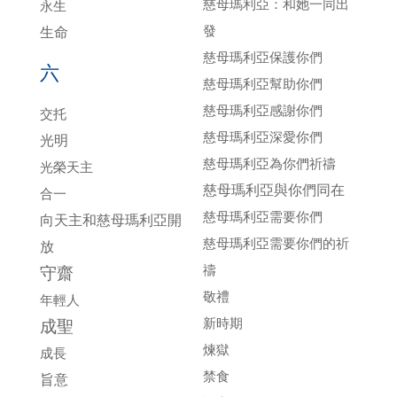
慈母瑪利亞：和她一同出
永生
發
生命
慈母瑪利亞保護你們
六
慈母瑪利亞幫助你們
慈母瑪利亞感謝你們
交托
慈母瑪利亞深愛你們
光明
慈母瑪利亞為你們祈禱
光榮天主
慈母瑪利亞與你們同在
合一
慈母瑪利亞需要你們
向天主和慈母瑪利亞開
慈母瑪利亞需要你們的祈
放
禱
守齋
敬禮
年輕人
新時期
成聖
煉獄
成長
禁食
旨意