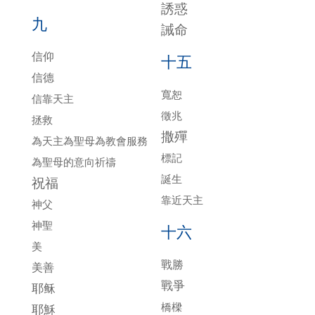
誘惑
九
誡命
信仰
十五
信德
寬恕
信靠天主
徵兆
拯救
撒殫
為天主為聖母為教會服務
標記
為聖母的意向祈禱
誕生
祝福
靠近天主
神父
神聖
十六
美
戰勝
美善
戰爭
耶稣
橋樑
耶穌