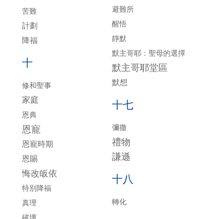
避難所
苦難
醒悟
計劃
靜默
降福
默主哥耶：聖母的選擇
十
默主哥耶堂區
默想
修和聖事
家庭
十七
恩典
彌撒
恩寵
禮物
恩寵時期
謙遜
恩賜
悔改皈依
十八
特別降福
轉化
真理
破壞