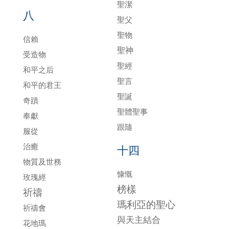
聖潔
八
聖父
聖物
信賴
聖神
受造物
聖經
和平之后
聖言
和平的君王
聖誕
奇蹟
聖體聖事
奉獻
跟隨
服從
治癒
十四
物質及世務
慷慨
玫瑰經
榜樣
祈禱
瑪利亞的聖心
祈禱會
與天主結合
花地瑪