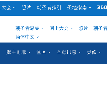
上大会
照片
朝圣者指引
圣地指南
360
朝圣者聚集
网上大会
照片
朝圣
简体中文
默主哥耶
堂区
圣母讯息
灵修