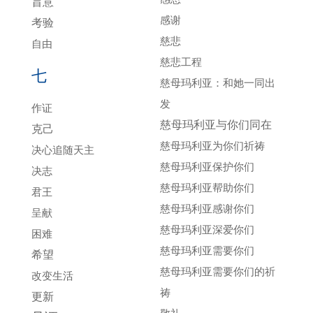
旨意
感谢
考验
慈悲
自由
慈悲工程
七
慈母玛利亚：和她一同出
发
作证
慈母玛利亚与你们同在
克己
慈母玛利亚为你们祈祷
决心追随天主
慈母玛利亚保护你们
决志
慈母玛利亚帮助你们
君王
慈母玛利亚感谢你们
呈献
慈母玛利亚深爱你们
困难
慈母玛利亚需要你们
希望
慈母玛利亚需要你们的祈
改变生活
祷
更新