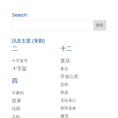
Search
訊息主題 (筆劃)
二
十二
喜乐
十字圣号
十字架
复活
开放心灵
四
悲伤
拣选
不要怕
无玷圣心
世界
朝拜圣体
仇恨
痛苦
元始