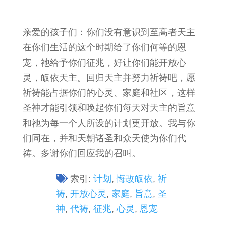
亲爱的孩子们：你们没有意识到至高者天主
在你们生活的这个时期给了你们何等的恩
宠，祂给予你们征兆，好让你们能开放心
灵，皈依天主。回归天主并努力祈祷吧，愿
祈祷能占据你们的心灵、家庭和社区，这样
圣神才能引领和唤起你们每天对天主的旨意
和祂为每一个人所设的计划更开放。我与你
们同在，并和天朝诸圣和众天使为你们代
祷。多谢你们回应我的召叫。
索引:
计划
,
悔改皈依
,
祈
祷
,
开放心灵
,
家庭
,
旨意
,
圣
神
,
代祷
,
征兆
,
心灵
,
恩宠