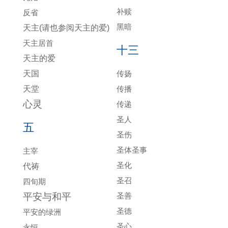
补赎
反省
黑暗
天主(请也参阅天主的爱)
天主居首
十三
天主的爱
天国
传扬
天堂
传播
心灵
传递
圣人
五
圣伤
圣体圣事
主宰
圣化
代祷
圣召
四旬期
平安与和平
圣善
圣德
平安的绿洲
圣心
永恒