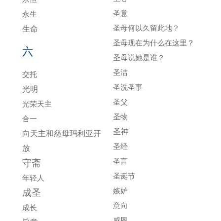
圣意
永生
圣母何以久留此地？
生命
圣母现在为什么在这里？
六
圣母说她是谁？
圣洁
交托
圣洗圣事
光明
圣父
光荣天主
圣物
合一
圣神
向天主和慈母玛利亚开
圣经
放
圣言
守斋
圣诞节
年轻人
嫉妒
成圣
意向
成长
感恩