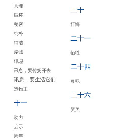
真理
二十
破坏
秘密
忏悔
纯朴
二十一
纯洁
虔诚
牺牲
讯息
二十四
讯息，要传扬开去
讯息，要生活它们
灵魂
造物主
二十六
十一
赞美
动力
启示
周年