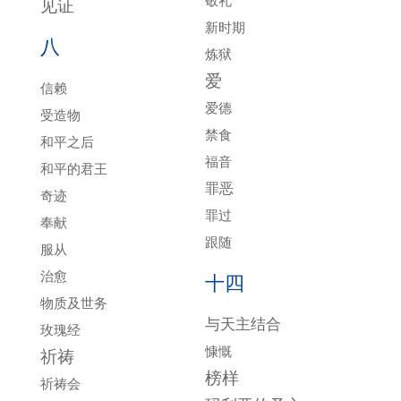
敬礼
见证
新时期
八
炼狱
爱
信赖
爱德
受造物
禁食
和平之后
福音
和平的君王
罪恶
奇迹
罪过
奉献
跟随
服从
治愈
十四
物质及世务
与天主结合
玫瑰经
慷慨
祈祷
榜样
祈祷会