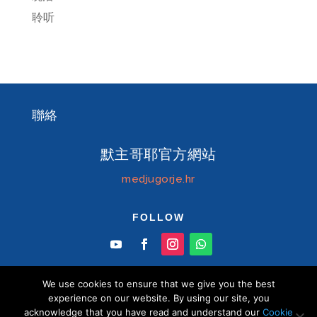
聆听
聯絡
默主哥耶官方網站
medjugorje.hr
FOLLOW
We use cookies to ensure that we give you the best
experience on our website. By using our site, you
acknowledge that you have read and understand our
Cookie
© Information centre "Mir" Medjugorje 2026 默