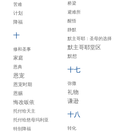
桥梁
苦难
避难所
计划
醒悟
降福
静默
十
默主哥耶：圣母的选择
默主哥耶堂区
修和圣事
默想
家庭
恩典
十七
恩宠
弥撒
恩宠时期
礼物
恩赐
谦逊
悔改皈依
托付给天主
十八
托付给慈母玛利亚
转化
特别降福