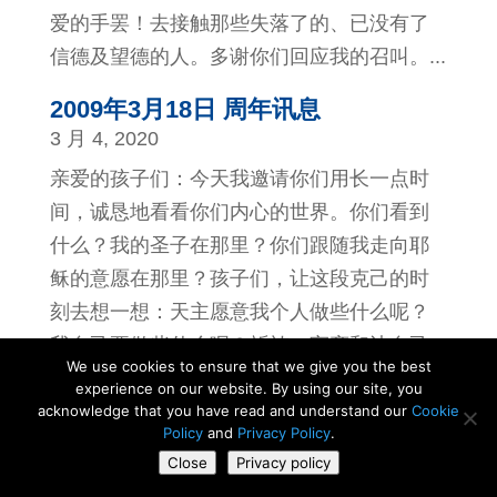
爱的手罢！去接触那些失落了的、已没有了
信德及望德的人。多谢你们回应我的召叫。...
2009年3月18日 周年讯息
3 月 4, 2020
亲爱的孩子们：今天我邀请你们用长一点时
间，诚恳地看看你们内心的世界。你们看到
什么？我的圣子在那里？你们跟随我走向耶
稣的意愿在那里？孩子们，让这段克己的时
刻去想一想：天主愿意我个人做些什么呢？
我自己要做些什么呢？祈祷、守斋和让自己
We use cookies to ensure that we give you the best
的心灵充满慈悲罢！不要忘记你们的牧者。
experience on our website. By using our site, you
求主不要让他们失落，使他们常存留我的圣
acknowledge that you have read and understand our
Cookie
Policy
and
Privacy Policy
.
子内，成为羊群的好牧者。假若你们知道我
Close
Privacy policy
爱你们如何深的话，你们会喜极而泣。多谢