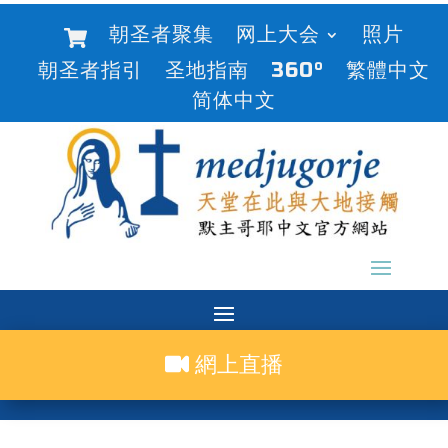
朝圣者聚集
网上大会
照片
朝圣者指引
圣地指南
360°
繁體中文
简体中文
網上直播