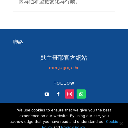
因為他希望把愛化為行動。
聯絡
默主哥耶官方網站
medjugorje.hr
FOLLOW
We use cookies to ensure that we give you the best
experience on our website. By using our site, you
acknowledge that you have read and understand our
Cookie
© Information centre "Mir" Medjugorje 2026 默
Policy
and
Privacy Policy
.