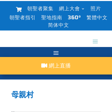
朝聖者聚集
網上大會
照片
朝聖者指引
聖地指南
360°
繁體中文
简体中文
網上直播
母親村