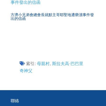
方濟小兄弟會總會長就默主哥耶聖地遭褻瀆事件發
出的信函
索引:
母親村
,
斯拉夫高·巴巴里
奇神父
聯絡