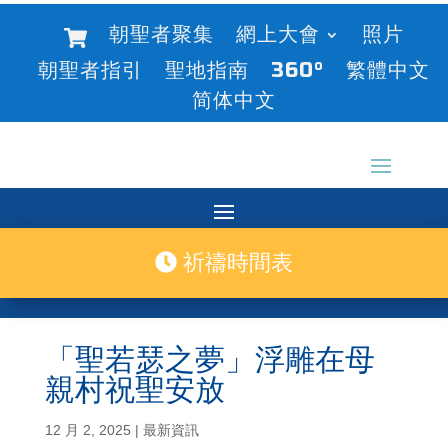
朝聖者聚集
網上大會
照片
朝聖者指引
聖地指南
360°
繁體中文
简体中文
祈禱時間表
「聖若瑟之夢」浮雕在母
親村祝聖安放
12 月 2, 2025
|
最新資訊