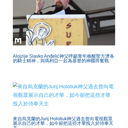
Alojzije Slavko Anđelić神父呼籲青年喚醒聖方濟各
的騎士精神，與瑪利亞一起為基督的神國而奮戰
來自烏克蘭的Jurij Holotiuk神父過去曾向電視觀眾
展示自己的才華，如今卻把這些才華投入於侍奉天
主