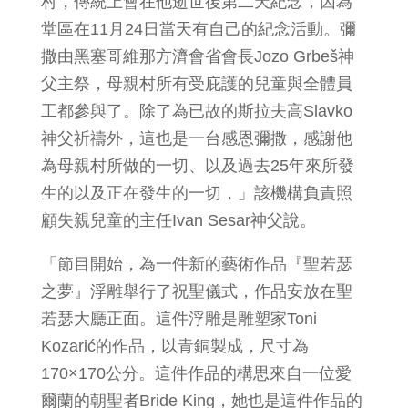
村，傳統上會在他逝世後第二天紀念，因為
堂區在11月24日當天有自己的紀念活動。彌
撒由黑塞哥維那方濟會省會長Jozo Grbeš神
父主祭，母親村所有受庇護的兒童與全體員
工都參與了。除了為已故的斯拉夫高Slavko
神父祈禱外，這也是一台感恩彌撒，感謝他
為母親村所做的一切、以及過去25年來所發
生的以及正在發生的一切，」該機構負責照
顧失親兒童的主任Ivan Sesar神父說。
「節目開始，為一件新的藝術作品『聖若瑟
之夢』浮雕舉行了祝聖儀式，作品安放在聖
若瑟大廳正面。這件浮雕是雕塑家Toni
Kozarić的作品，以青銅製成，尺寸為
170×170公分。這件作品的構思來自一位愛
爾蘭的朝聖者Bride King，她也是這件作品的