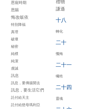
禮物
恩寵時期
謙遜
恩賜
悔改皈依
十八
特別降福
轉化
真理
破壞
二十
秘密
純樸
懺悔
純潔
二十一
虔誠
訊息
犧牲
訊息，要傳揚開去
二十四
訊息，要生活它們
託付給天主
靈魂
託付給慈母瑪利亞