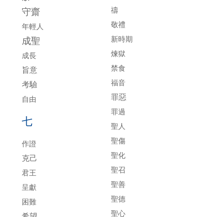
禱
守齋
敬禮
年輕人
新時期
成聖
煉獄
成長
禁食
旨意
福音
考驗
罪惡
自由
罪過
七
聖人
聖傷
作證
聖化
克己
聖召
君王
聖善
呈獻
聖德
困難
聖心
希望