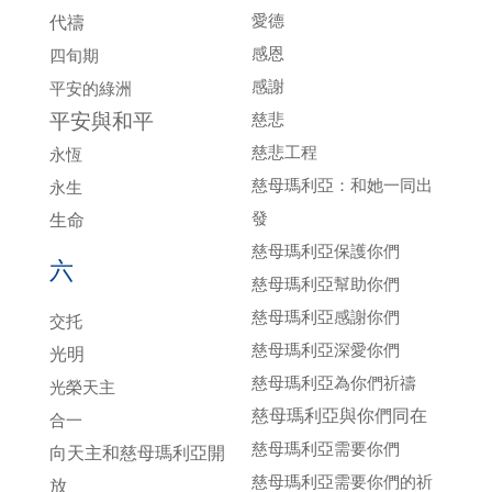
愛德
代禱
感恩
四旬期
感謝
平安的綠洲
平安與和平
慈悲
慈悲工程
永恆
慈母瑪利亞：和她一同出
永生
發
生命
慈母瑪利亞保護你們
六
慈母瑪利亞幫助你們
慈母瑪利亞感謝你們
交托
慈母瑪利亞深愛你們
光明
慈母瑪利亞為你們祈禱
光榮天主
慈母瑪利亞與你們同在
合一
慈母瑪利亞需要你們
向天主和慈母瑪利亞開
慈母瑪利亞需要你們的祈
放