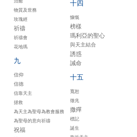
治癒
十四
物質及世務
慷慨
玫瑰經
榜樣
祈禱
瑪利亞的聖心
祈禱會
與天主結合
花地瑪
誘惑
九
誡命
信仰
十五
信德
寬恕
信靠天主
徵兆
拯救
撒殫
為天主為聖母為教會服務
標記
為聖母的意向祈禱
誕生
祝福