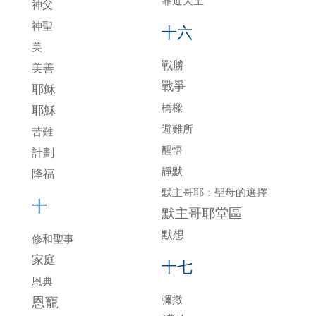
靠近天主
神父
神聖
十六
美
戰勝
美善
戰爭
耶稣
橋樑
耶穌
避難所
苦難
醒悟
計劃
靜默
降福
默主哥耶：聖母的選擇
十
默主哥耶堂區
默想
修和聖事
家庭
十七
恩典
彌撒
恩寵