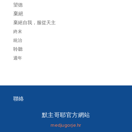
望德
棄絕
棄絕自我，服從天主
終末
統治
聆聽
週年
聯絡
默主哥耶官方網站
medjugorje.hr