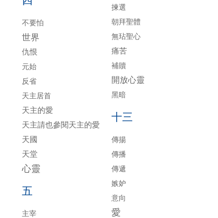
四
揀選
朝拜聖體
不要怕
無玷聖心
世界
痛苦
仇恨
補贖
元始
開放心靈
反省
黑暗
天主居首
天主的愛
十三
天主請也參閱天主的愛
天國
傳揚
天堂
傳播
心靈
傳遞
嫉妒
五
意向
愛
主宰