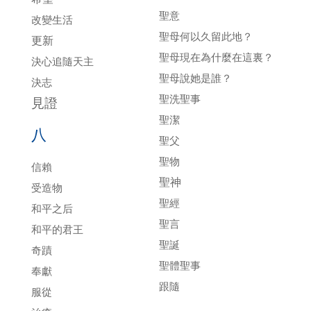
聖意
改變生活
聖母何以久留此地？
更新
聖母現在為什麼在這裏？
決心追隨天主
聖母說她是誰？
決志
聖洗聖事
見證
聖潔
八
聖父
聖物
信賴
聖神
受造物
聖經
和平之后
聖言
和平的君王
聖誕
奇蹟
聖體聖事
奉獻
跟隨
服從