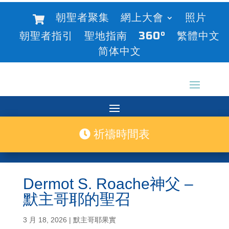
朝聖者聚集
網上大會
照片
朝聖者指引
聖地指南
360°
繁體中文
简体中文
祈禱時間表
Dermot S. Roache神父 –
默主哥耶的聖召
3 月 18, 2026
|
默主哥耶果實