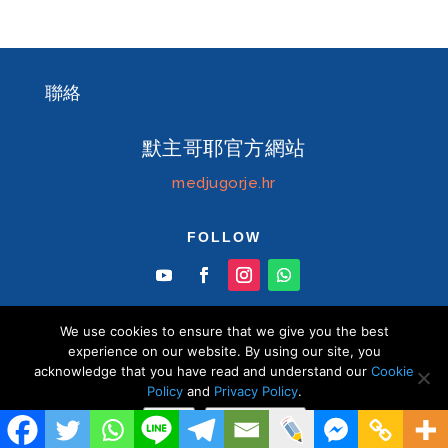
聯絡
默主哥耶官方網站
medjugorje.hr
FOLLOW
We use cookies to ensure that we give you the best
experience on our website. By using our site, you
acknowledge that you have read and understand our
Cookie
© Information centre "Mir" Medjugorje 2026 默
Policy
and
Privacy Policy
.
主哥耶中文官方網站 版權所有
Close
Privacy policy