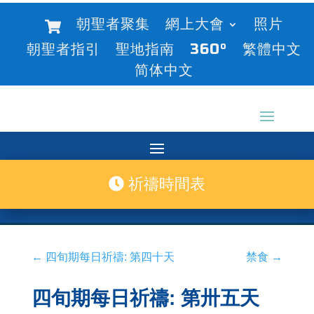
朝聖者聚集
網上大會
照片
朝聖者指引
聖地指南
360°
繁體中文
简体中文
祈禱時間表
←
四旬期每日祈禱: 第四十天
禁食
→
四旬期每日祈禱: 第卅五天