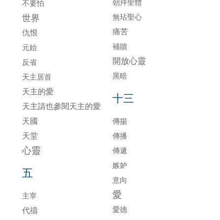
朝拜聖體
不要怕
無玷聖心
世界
痛苦
仇恨
補贖
元始
開放心靈
反省
黑暗
天主居首
天主的愛
十三
天主請也參閱天主的愛
天國
傳揚
天堂
傳播
心靈
傳遞
嫉妒
五
意向
愛
主宰
愛德
代禱