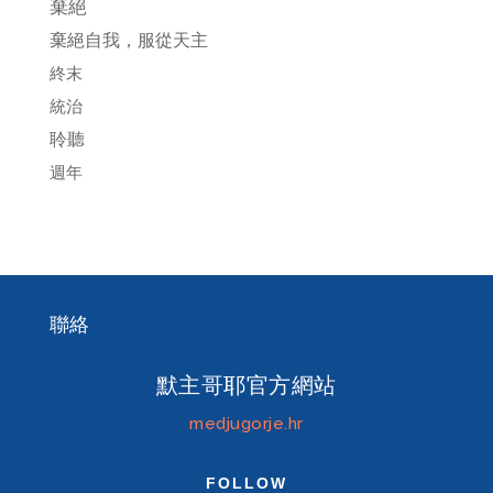
棄絕
棄絕自我，服從天主
終末
統治
聆聽
週年
聯絡
默主哥耶官方網站
medjugorje.hr
FOLLOW