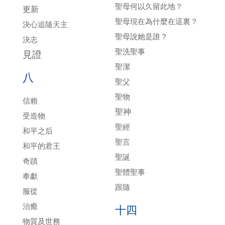
聖母何以久留此地？
更新
聖母現在為什麼在這裏？
決心追隨天主
聖母說她是誰？
決志
聖洗聖事
見證
聖潔
八
聖父
聖物
信賴
聖神
受造物
聖經
和平之后
聖言
和平的君王
聖誕
奇蹟
聖體聖事
奉獻
跟隨
服從
治癒
十四
物質及世務