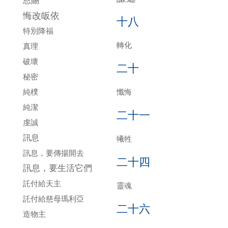
恩賜
悔改皈依
十八
特別降福
轉化
真理
破壞
二十
秘密
純樸
懺悔
純潔
二十一
虔誠
訊息
犧牲
訊息，要傳揚開去
二十四
訊息，要生活它們
託付給天主
靈魂
託付給慈母瑪利亞
二十六
造物主