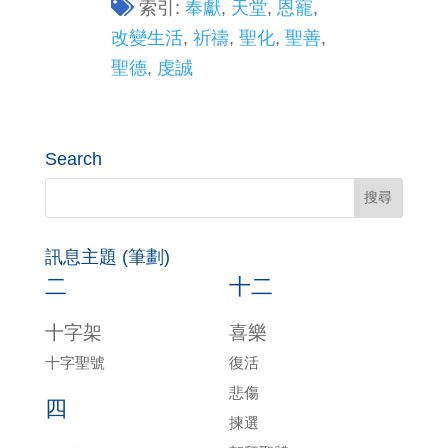
索引:
奉獻
,
天堂
,
恩寵
,
改變生活
,
祈禱
,
聖化
,
聖善
,
聖德
,
虔誠
Search
訊息主題 (筆劃)
二
十二
十字架
喜樂
十字聖號
復活
悲傷
四
揀選