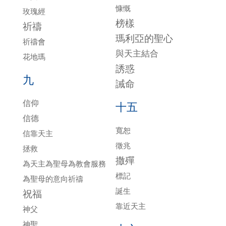
慷慨
玫瑰經
榜樣
祈禱
瑪利亞的聖心
祈禱會
與天主結合
花地瑪
誘惑
九
誡命
信仰
十五
信德
寬恕
信靠天主
徵兆
拯救
撒殫
為天主為聖母為教會服務
標記
為聖母的意向祈禱
誕生
祝福
靠近天主
神父
神聖