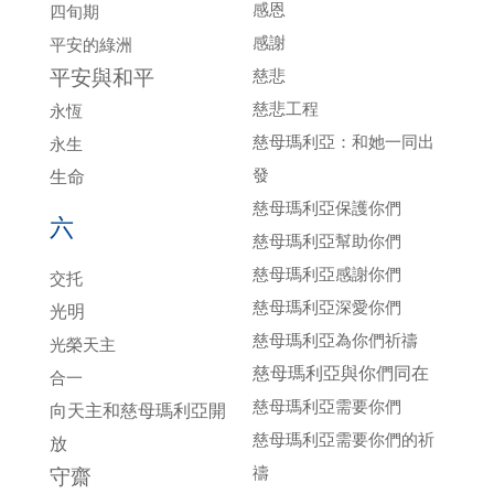
感恩
四旬期
感謝
平安的綠洲
平安與和平
慈悲
慈悲工程
永恆
慈母瑪利亞：和她一同出
永生
發
生命
慈母瑪利亞保護你們
六
慈母瑪利亞幫助你們
慈母瑪利亞感謝你們
交托
慈母瑪利亞深愛你們
光明
慈母瑪利亞為你們祈禱
光榮天主
慈母瑪利亞與你們同在
合一
慈母瑪利亞需要你們
向天主和慈母瑪利亞開
慈母瑪利亞需要你們的祈
放
禱
守齋