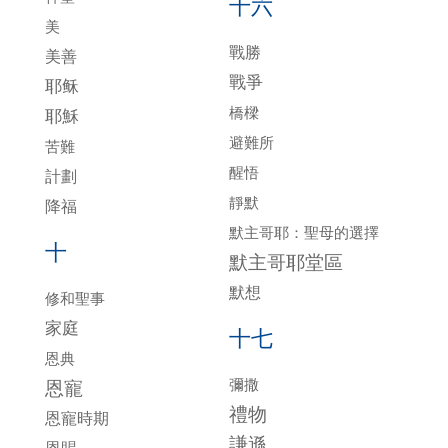
十六
美
戰勝
美善
戰爭
耶稣
橋樑
耶穌
避難所
苦難
醒悟
計劃
靜默
降福
默主哥耶：聖母的選擇
十
默主哥耶堂區
默想
修和聖事
家庭
十七
恩典
彌撒
恩寵
禮物
恩寵時期
謙遜