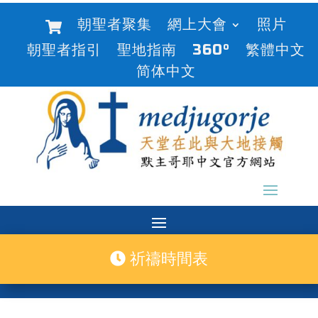
朝聖者聚集
網上大會
照片
朝聖者指引
聖地指南
360°
繁體中文
简体中文
祈禱時間表