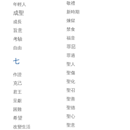
敬禮
年輕人
新時期
成聖
煉獄
成長
禁食
旨意
福音
考驗
罪惡
自由
罪過
七
聖人
聖傷
作證
聖化
克己
聖召
君王
聖善
呈獻
聖德
困難
聖心
希望
聖意
改變生活