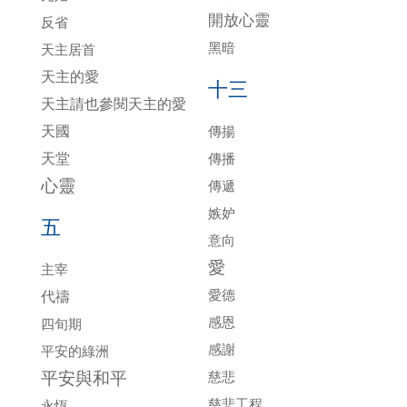
開放心靈
反省
黑暗
天主居首
天主的愛
十三
天主請也參閱天主的愛
天國
傳揚
天堂
傳播
心靈
傳遞
嫉妒
五
意向
愛
主宰
愛德
代禱
感恩
四旬期
感謝
平安的綠洲
平安與和平
慈悲
慈悲工程
永恆