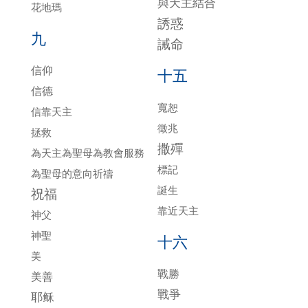
與天主結合
花地瑪
誘惑
九
誡命
信仰
十五
信德
寬恕
信靠天主
徵兆
拯救
撒殫
為天主為聖母為教會服務
標記
為聖母的意向祈禱
誕生
祝福
靠近天主
神父
神聖
十六
美
戰勝
美善
戰爭
耶稣