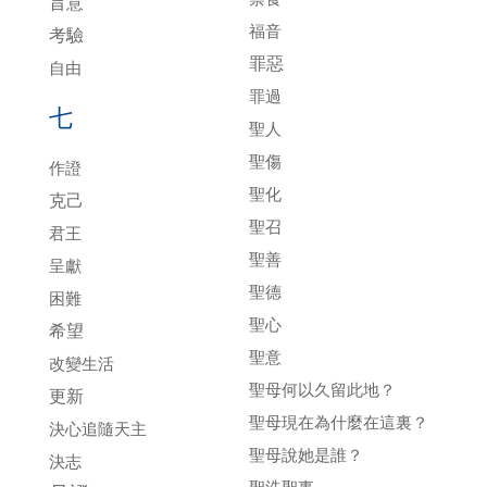
旨意
福音
考驗
罪惡
自由
罪過
七
聖人
聖傷
作證
聖化
克己
聖召
君王
聖善
呈獻
聖德
困難
聖心
希望
聖意
改變生活
聖母何以久留此地？
更新
聖母現在為什麼在這裏？
決心追隨天主
聖母說她是誰？
決志