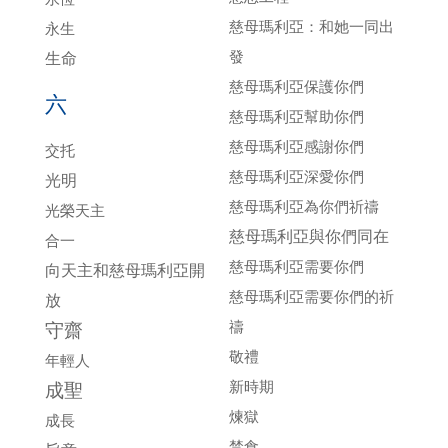
慈母瑪利亞：和她一同出
永生
發
生命
慈母瑪利亞保護你們
六
慈母瑪利亞幫助你們
慈母瑪利亞感謝你們
交托
慈母瑪利亞深愛你們
光明
慈母瑪利亞為你們祈禱
光榮天主
慈母瑪利亞與你們同在
合一
慈母瑪利亞需要你們
向天主和慈母瑪利亞開
慈母瑪利亞需要你們的祈
放
禱
守齋
敬禮
年輕人
新時期
成聖
煉獄
成長
禁食