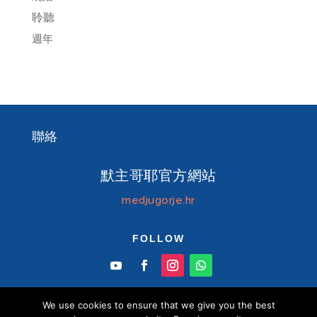
聆聽
週年
聯絡
默主哥耶官方網站
medjugorje.hr
FOLLOW
We use cookies to ensure that we give you the best