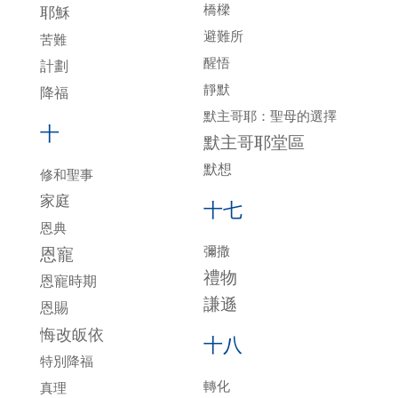
橋樑
耶穌
避難所
苦難
醒悟
計劃
靜默
降福
默主哥耶：聖母的選擇
十
默主哥耶堂區
默想
修和聖事
家庭
十七
恩典
彌撒
恩寵
禮物
恩寵時期
謙遜
恩賜
悔改皈依
十八
特別降福
轉化
真理