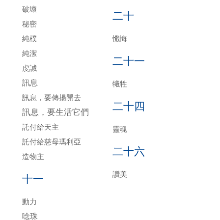
破壞
二十
秘密
純樸
懺悔
純潔
二十一
虔誠
訊息
犧牲
訊息，要傳揚開去
二十四
訊息，要生活它們
託付給天主
靈魂
託付給慈母瑪利亞
二十六
造物主
讚美
十一
動力
唸珠