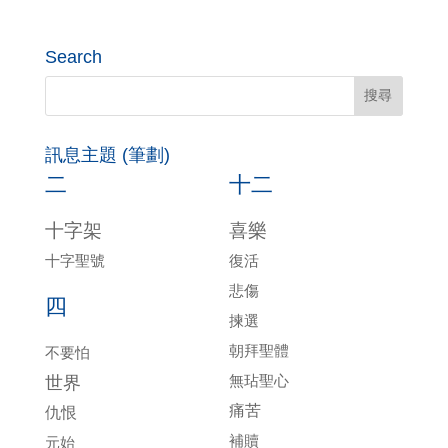
Search
訊息主題 (筆劃)
二
十二
十字架
喜樂
十字聖號
復活
悲傷
四
揀選
朝拜聖體
不要怕
無玷聖心
世界
痛苦
仇恨
補贖
元始