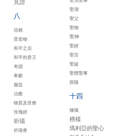
聖洗聖事
見證
聖潔
八
聖父
聖物
信賴
聖神
受造物
聖經
和平之后
聖言
和平的君王
聖誕
奇蹟
聖體聖事
奉獻
跟隨
服從
治癒
十四
物質及世務
慷慨
玫瑰經
榜樣
祈禱
瑪利亞的聖心
祈禱會