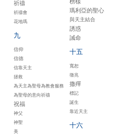
榜樣
祈禱
瑪利亞的聖心
祈禱會
與天主結合
花地瑪
誘惑
九
誡命
信仰
十五
信德
寬恕
信靠天主
徵兆
拯救
撒殫
為天主為聖母為教會服務
標記
為聖母的意向祈禱
誕生
祝福
靠近天主
神父
神聖
十六
美