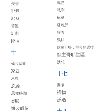
戰勝
美善
戰爭
耶稣
橋樑
耶穌
避難所
苦難
醒悟
計劃
靜默
降福
默主哥耶：聖母的選擇
十
默主哥耶堂區
默想
修和聖事
家庭
十七
恩典
彌撒
恩寵
禮物
恩寵時期
謙遜
恩賜
悔改皈依