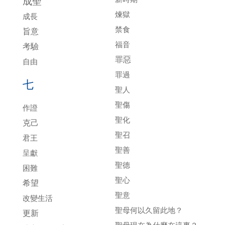
成聖
煉獄
成長
禁食
旨意
福音
考驗
罪惡
自由
罪過
七
聖人
聖傷
作證
聖化
克己
聖召
君王
聖善
呈獻
聖德
困難
聖心
希望
聖意
改變生活
聖母何以久留此地？
更新