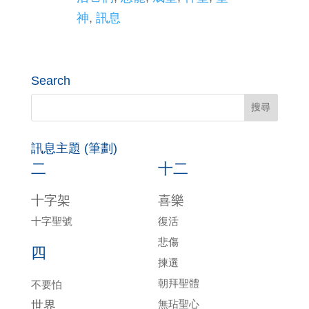
神
,
訊息
Search
訊息主題 (筆劃)
二
十二
十字架
喜樂
十字聖號
復活
悲傷
四
揀選
朝拜聖體
不要怕
無玷聖心
世界