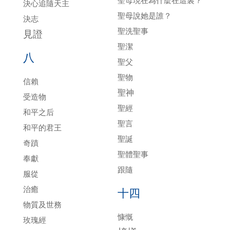
聖母現在為什麼在這裏？
決心追隨天主
聖母說她是誰？
決志
聖洗聖事
見證
聖潔
八
聖父
聖物
信賴
聖神
受造物
聖經
和平之后
聖言
和平的君王
聖誕
奇蹟
聖體聖事
奉獻
跟隨
服從
治癒
十四
物質及世務
慷慨
玫瑰經