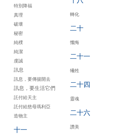
十八
特別降福
轉化
真理
破壞
二十
秘密
純樸
懺悔
純潔
二十一
虔誠
訊息
犧牲
訊息，要傳揚開去
二十四
訊息，要生活它們
託付給天主
靈魂
託付給慈母瑪利亞
二十六
造物主
讚美
十一