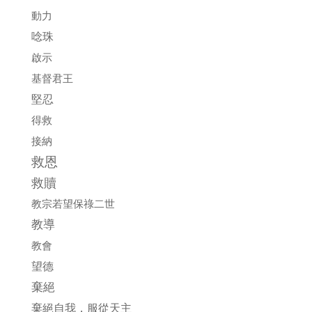
動力
唸珠
啟示
基督君王
堅忍
得救
接納
救恩
救贖
教宗若望保祿二世
教導
教會
望德
棄絕
棄絕自我，服從天主