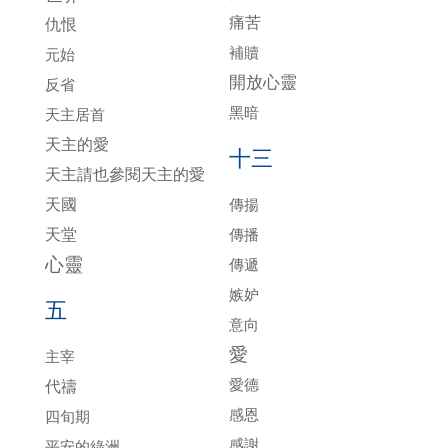
痛苦
仇恨
補贖
元始
開放心靈
反省
黑暗
天主居首
天主的愛
十三
天主請也參閱天主的愛
天國
傳揚
天堂
傳播
心靈
傳遞
嫉妒
五
意向
愛
主宰
愛德
代禱
感恩
四旬期
感謝
平安的綠洲