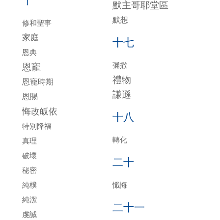
十
默主哥耶堂區
默想
修和聖事
家庭
十七
恩典
彌撒
恩寵
禮物
恩寵時期
謙遜
恩賜
悔改皈依
十八
特別降福
轉化
真理
破壞
二十
秘密
純樸
懺悔
純潔
二十一
虔誠