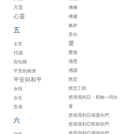
天堂
傳播
心靈
傳遞
嫉妒
五
意向
愛
主宰
愛德
代禱
感恩
四旬期
感謝
平安的綠洲
平安與和平
慈悲
慈悲工程
永恆
慈母瑪利亞：和她一同出
永生
發
生命
慈母瑪利亞保護你們
六
慈母瑪利亞幫助你們
慈母瑪利亞感謝你們