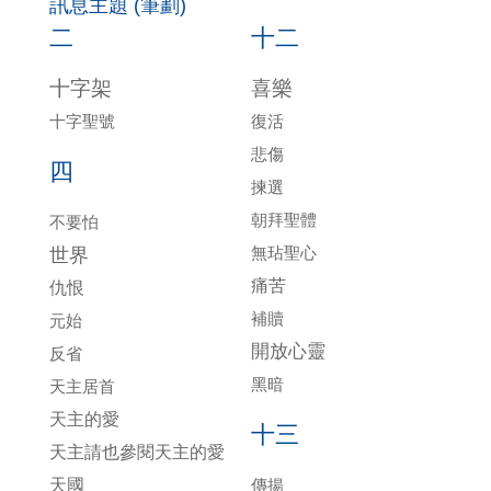
訊息主題 (筆劃)
二
十二
十字架
喜樂
十字聖號
復活
悲傷
四
揀選
朝拜聖體
不要怕
無玷聖心
世界
痛苦
仇恨
補贖
元始
開放心靈
反省
黑暗
天主居首
天主的愛
十三
天主請也參閱天主的愛
天國
傳揚