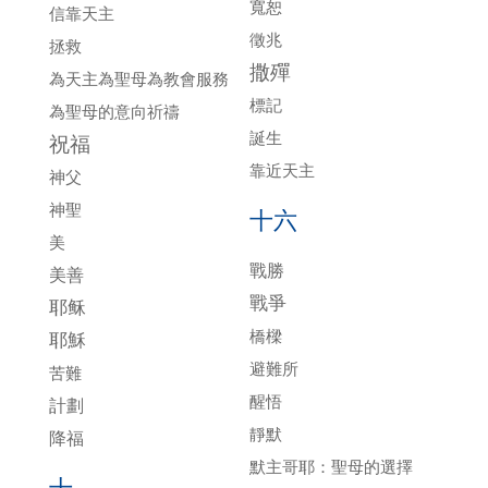
寬恕
信靠天主
徵兆
拯救
撒殫
為天主為聖母為教會服務
標記
為聖母的意向祈禱
誕生
祝福
靠近天主
神父
神聖
十六
美
戰勝
美善
戰爭
耶稣
橋樑
耶穌
避難所
苦難
醒悟
計劃
靜默
降福
默主哥耶：聖母的選擇