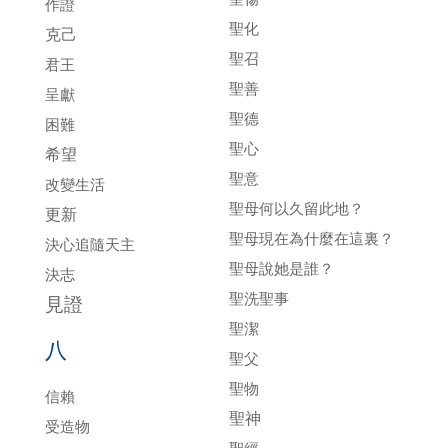
作證
聖化
克己
聖召
君王
聖善
呈獻
聖德
困難
聖心
希望
聖意
改變生活
聖母何以久留此地？
更新
聖母現在為什麼在這裏？
決心追隨天主
聖母說她是誰？
決志
聖洗聖事
見證
聖潔
八
聖父
聖物
信賴
聖神
受造物