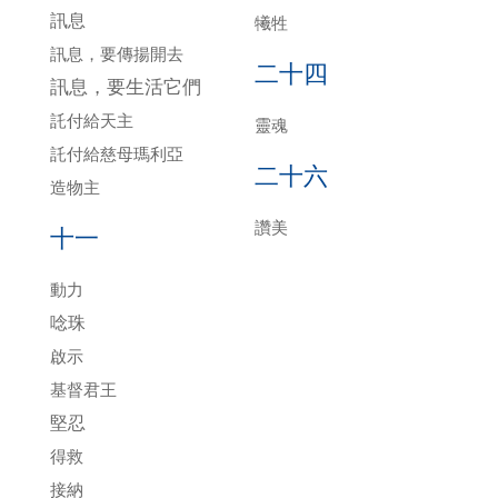
訊息
犧牲
訊息，要傳揚開去
二十四
訊息，要生活它們
託付給天主
靈魂
託付給慈母瑪利亞
二十六
造物主
讚美
十一
動力
唸珠
啟示
基督君王
堅忍
得救
接納