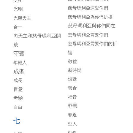
交托
慈母瑪利亞深愛你們
光明
慈母瑪利亞為你們祈禱
光榮天主
慈母瑪利亞與你們同在
合一
慈母瑪利亞需要你們
向天主和慈母瑪利亞開
慈母瑪利亞需要你們的祈
放
禱
守齋
敬禮
年輕人
新時期
成聖
煉獄
成長
禁食
旨意
福音
考驗
罪惡
自由
罪過
七
聖人
聖傷