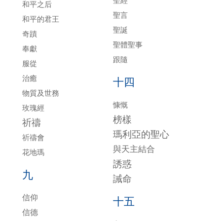
聖經
和平之后
聖言
和平的君王
聖誕
奇蹟
聖體聖事
奉獻
跟隨
服從
治癒
十四
物質及世務
慷慨
玫瑰經
榜樣
祈禱
瑪利亞的聖心
祈禱會
與天主結合
花地瑪
誘惑
九
誡命
信仰
十五
信德