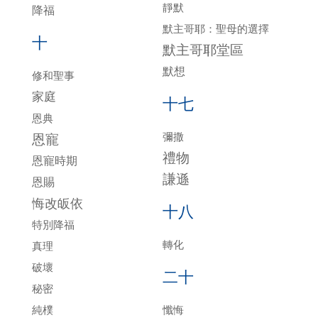
靜默
降福
默主哥耶：聖母的選擇
十
默主哥耶堂區
默想
修和聖事
家庭
十七
恩典
彌撒
恩寵
禮物
恩寵時期
謙遜
恩賜
悔改皈依
十八
特別降福
轉化
真理
破壞
二十
秘密
純樸
懺悔