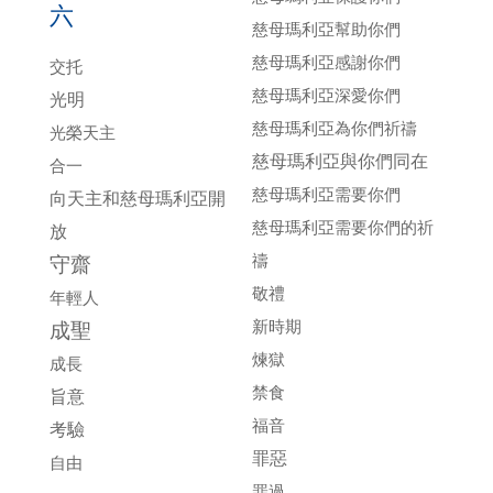
六
慈母瑪利亞幫助你們
慈母瑪利亞感謝你們
交托
慈母瑪利亞深愛你們
光明
慈母瑪利亞為你們祈禱
光榮天主
慈母瑪利亞與你們同在
合一
慈母瑪利亞需要你們
向天主和慈母瑪利亞開
慈母瑪利亞需要你們的祈
放
禱
守齋
敬禮
年輕人
新時期
成聖
煉獄
成長
禁食
旨意
福音
考驗
罪惡
自由
罪過