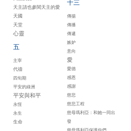
十三
天主請也參閱天主的愛
天國
傳揚
天堂
傳播
心靈
傳遞
嫉妒
五
意向
愛
主宰
愛德
代禱
感恩
四旬期
感謝
平安的綠洲
平安與和平
慈悲
慈悲工程
永恆
慈母瑪利亞：和她一同出
永生
發
生命
慈母瑪利亞保護你們