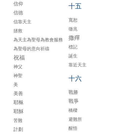
信仰
十五
信德
寬恕
信靠天主
徵兆
拯救
撒殫
為天主為聖母為教會服務
標記
為聖母的意向祈禱
誕生
祝福
靠近天主
神父
神聖
十六
美
戰勝
美善
戰爭
耶稣
橋樑
耶穌
避難所
苦難
醒悟
計劃