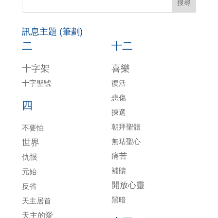
訊息主題 (筆劃)
二
十二
十字架
喜樂
十字聖號
復活
悲傷
四
揀選
朝拜聖體
不要怕
無玷聖心
世界
痛苦
仇恨
補贖
元始
開放心靈
反省
黑暗
天主居首
天主的愛