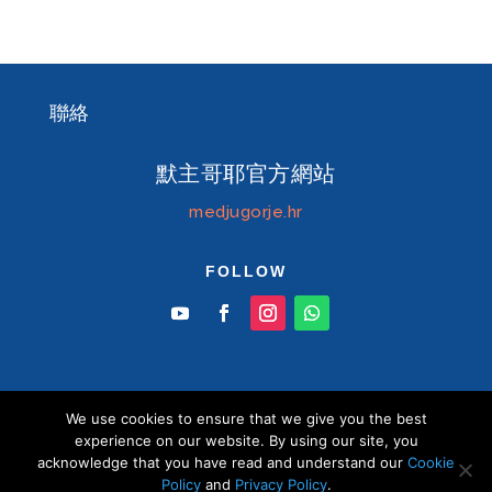
聯絡
默主哥耶官方網站
medjugorje.hr
FOLLOW
We use cookies to ensure that we give you the best
© Information centre "Mir" Medjugorje 2026 默
experience on our website. By using our site, you
主哥耶中文官方網站 版權所有
acknowledge that you have read and understand our
Cookie
Policy
and
Privacy Policy
.