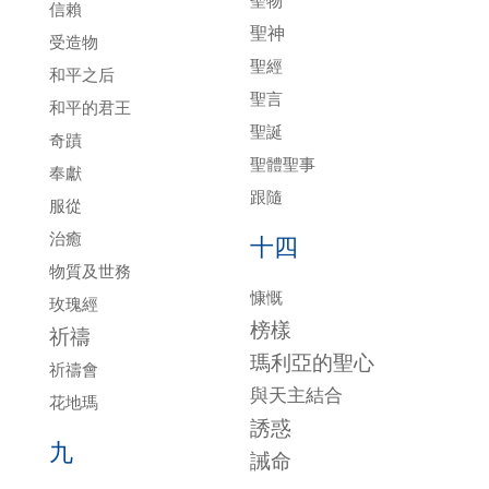
聖物
信賴
聖神
受造物
聖經
和平之后
聖言
和平的君王
聖誕
奇蹟
聖體聖事
奉獻
跟隨
服從
治癒
十四
物質及世務
慷慨
玫瑰經
榜樣
祈禱
瑪利亞的聖心
祈禱會
與天主結合
花地瑪
誘惑
九
誡命