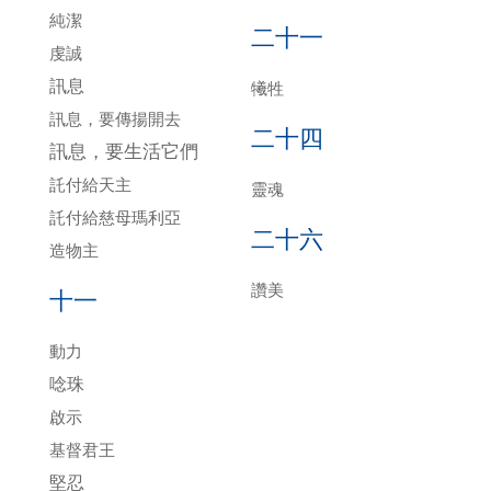
純潔
二十一
虔誠
訊息
犧牲
訊息，要傳揚開去
二十四
訊息，要生活它們
託付給天主
靈魂
託付給慈母瑪利亞
二十六
造物主
讚美
十一
動力
唸珠
啟示
基督君王
堅忍