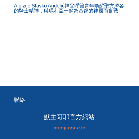
Alojzije Slavko Anđelić神父呼籲青年喚醒聖方濟各
的騎士精神，與瑪利亞一起為基督的神國而奮戰
聯絡
默主哥耶官方網站
medjugorje.hr