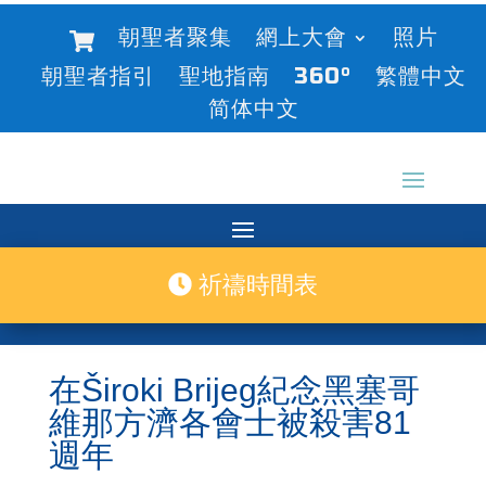
朝聖者聚集
網上大會
照片
朝聖者指引
聖地指南
360°
繁體中文
简体中文
祈禱時間表
在Široki Brijeg紀念黑塞哥
維那方濟各會士被殺害81
週年