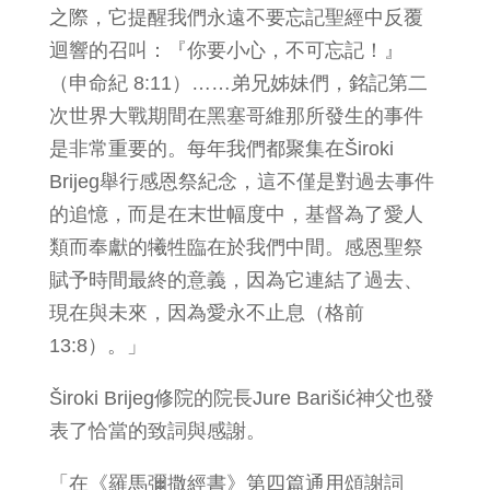
之際，它提醒我們永遠不要忘記聖經中反覆
迴響的召叫：『你要小心，不可忘記！』
（申命紀 8:11）……弟兄姊妹們，銘記第二
次世界大戰期間在黑塞哥維那所發生的事件
是非常重要的。每年我們都聚集在Široki
Brijeg舉行感恩祭紀念，這不僅是對過去事件
的追憶，而是在末世幅度中，基督為了愛人
類而奉獻的犧牲臨在於我們中間。感恩聖祭
賦予時間最終的意義，因為它連結了過去、
現在與未來，因為愛永不止息（格前
13:8）。」
Široki Brijeg修院的院長Jure Barišić神父也發
表了恰當的致詞與感謝。
「在《羅馬彌撒經書》第四篇通用頌謝詞