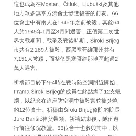
這也成為在Mostar、Čitluk、Ljubuški及其他
地方眾多無辜方濟會士慘遭殺害的前奏。66
位會士中有兩人在1945年之前被殺，其餘64
人於1945年1月至8月間遇害，正值第二次世
界大戰期間，戰爭及戰後時期，Široki Brijeg
市共有2,189人被殺，西黑塞哥維那州共有
7,151人被殺，而整個黑塞哥維那地區超過2
萬人遇害。
祈禱節目於下午4時在戰時防空洞附近開始，
Frama Široki Brijeg的成員在此點燃了12支蠟
燭，以紀念在這座防空洞中被殺害並被焚燒
的12位會士。祈禱由Široki Brijeg修院的院長
Jure Barišić神父帶領。祈禱結束後，隊伍遊
行前往修院教堂。66位會士也參與其中，以