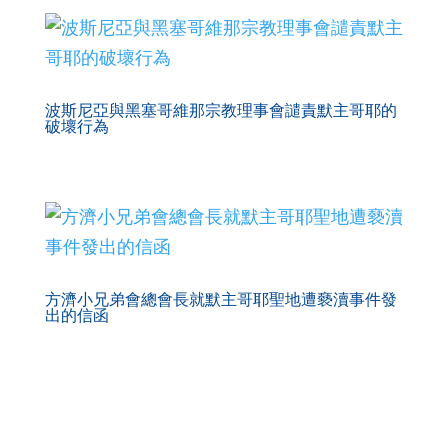
波斯尼亞與黑塞哥維那宗教理事會譴責默主哥耶的
破壞行為
方濟小兄弟會總會長就默主哥耶聖地遭褻瀆事件發
出的信函