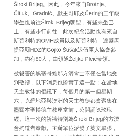
Široki Brijeg。因此，今年來自Brotnje、
Čitluk、Gradnić、默主哥耶及Čerin的三年級
學生也前往Široki Brijeg朝聖，有些乘坐巴
士，有些步行前往。此次紀念活動也有來自
斯普利特的OMH成員以及斯普利特－達爾馬
提亞縣HDZ的Gojko Šušak退伍軍人協會參
加，約有80人，由領隊Željko Pleić帶領。
被殺害的黑塞哥維那方濟會士不僅在當地受
到敬禮，以下消息也證實了這一點：在當地
天主教徒的倡議下，每個月的第一個星期
六，克羅地亞與澳洲的天主教徒都會聚集在
墨爾本聖博德主教座堂前，公開誦唸玫瑰
經。這一次的祈禱特別為Široki Brijeg的方濟
會殉道者奉獻。主辦單位派發了英文單張，