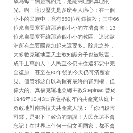
成為每一個靈魂的光，是能夠理解真理的
光。啊！這段歷史是多麼令人痛心：在一個
小小的民族中，竟有550位司鐸被殺；其中66
位來自黑塞哥維那這個小小的方濟會省；13
位來自黑塞哥維那這個小小的教區。這比歐
洲所有主要國家加起來還要多。除此之外，
大多數克羅地亞天主教知識分子也被殺害，
成千上萬的人！人民至今仍未從這邪惡中完
全復原，甚至在80年後的今天仍可清楚看
見。儘管邪惡自以為握有最終的審判權，但
偉大的、真福克羅地亞總主教Stepinac 曾於
1946年10月3日在蕯格勒布的共產黨法庭上，
勇敢地對南斯拉夫共產黨人說：『你們殺害
司鐸，是犯下了致命的錯誤！人民永遠不會
忘記！在世界上任何一個文明國家，都不會