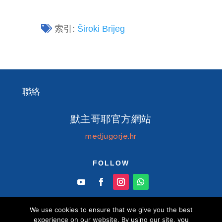
索引:
Široki Brijeg
聯絡
默主哥耶官方網站
medjugorje.hr
FOLLOW
We use cookies to ensure that we give you the best
experience on our website. By using our site, you