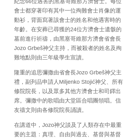
紀念66位遇害的黑塞哥維那方濟會士。每位
會士都穿著印有其中一位殉難會士肖像的運
動衫，背面寫著該會士的姓名和他遇害時的
年齡。在安葬已尋獲的24位方濟會士遺骸的
墓前進行祈禱，由黑塞哥維那方濟會省會長
Jozo Grbeš神父主持，而被殺者的姓名及殉
難地點則由三年級學生宣讀。
隆重的追思彌撒由省會長Jozo Grbeš神父主
禮，副列品申請人Miljenko Stojić神父、所有
修院院長，以及眾多其他方濟會士和司鐸出
席。彌撒中的歌唱由大堂區合唱團領唱。信
友禱文則由各修院院長誦讀。
在講道中，Jozo神父談及了人類存在中最重
要的主題：真理、自由與過去、基督與基督