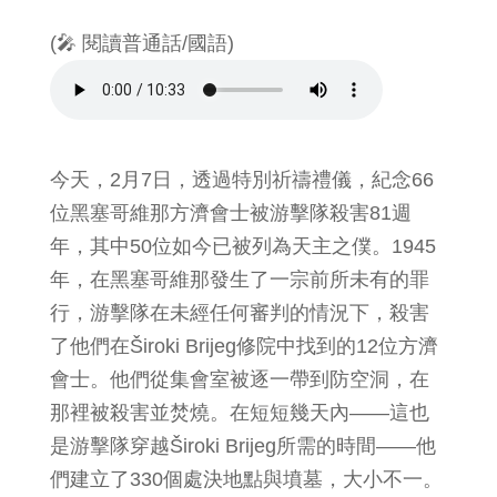
(🎤 閱讀普通話/國語)
今天，2月7日，透過特別祈禱禮儀，紀念66
位黑塞哥維那方濟會士被游擊隊殺害81週
年，其中50位如今已被列為天主之僕。1945
年，在黑塞哥維那發生了一宗前所未有的罪
行，游擊隊在未經任何審判的情況下，殺害
了他們在Široki Brijeg修院中找到的12位方濟
會士。他們從集會室被逐一帶到防空洞，在
那裡被殺害並焚燒。在短短幾天內——這也
是游擊隊穿越Široki Brijeg所需的時間——他
們建立了330個處決地點與墳墓，大小不一。