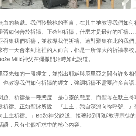
無血的祭獻。我們聆聽祂的聖言，在其中祂教導我們如何
學習如何善於祈禱、正確地祈禱，什麼才是最好的祈禱…
亞召集我們祈禱，並教導我們祈禱。這對聚集在此的我們
來有一天會來到這裡的人而言，都是一所偉大的祈禱學校
e Milić神父在彌撒開始時如此說道。
里亞先知的一段經文，並指出耶穌與厄里亞之間有許多相
、也教導我們如何祈禱的經文，強調祈禱不需要許多言語
問題。祈禱是一種態度，是心靈的態度。而聖母在默主哥
處祈禱。正如聖詠所說：『上主，我自深淵向祢呼號。』
上主祈禱。」Bože神父說道。接著談到耶穌教導宗徒
話語，只有七個祈求中的核心內容。