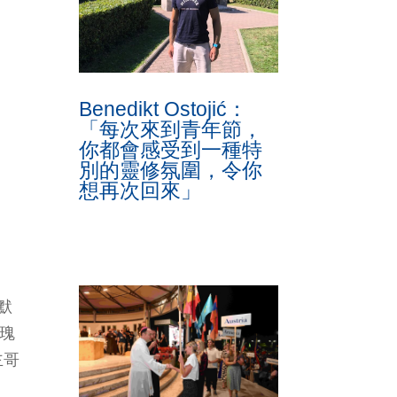
Benedikt Ostojić：
「每次來到青年節，
你都會感受到一種特
別的靈修氛圍，令你
想再次回來」
默
玫瑰
主哥