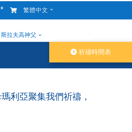
°
繁體中文
斯拉夫高神父
祈禱時間表
聖母瑪利亞聚集我們祈禱，