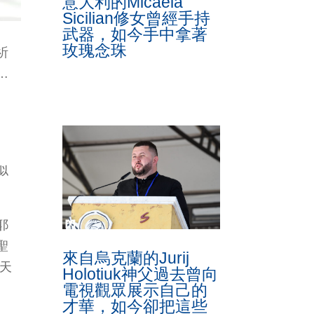
意大利的Micaela
Sicilian修女曾經手持
武器，如今手中拿著
玫瑰念珠
祈
…
、
。
似
。
耶
聖
來自烏克蘭的Jurij
的天
Holotiuk神父過去曾向
電視觀眾展示自己的
才華，如今卻把這些