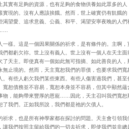
上其實有足夠的資源，也有足夠的食物供養如此眾多的人
樣實現的。沒有人應該挨餓。然而，世上確實仍有飢餓的
些渴望愛、追求意義、公義、和平、渴望安寧夜晚的人們
……
人一樣。這是一個因果關係的祈求，是有條件的。主啊，
我們都虧欠祢。世上沒有義人。世上沒有一個人在天主面
欠了天主。即使真有一個如此無可指摘、如此善良的人，
永無止境的。然而，天主寬恕我們的罪債，也要求我們寬
人。有些人虧欠我們某些東西。有些人傷害過我們，甚至
。寬恕債務並不容易，寬恕本身並不容易，但其中顯然蘊
事物，能夠帶來豐厚的恩寵……因此，天主召叫我們寬恕
恕了我們。正如我所說，我們都是祂的欠債人。
的祈求，也是所有神學家都在探討的問題。天主會引領我
，讓我們按照主留給我們的一切去祈求，即使我們並非總