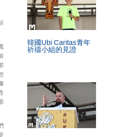
祈
韓國Ubi Caritas青年
寬
祈禱小組的見證
前
那
恕
傷
含
那
們
是