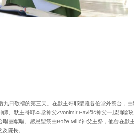
之后九日敬禮的第三天。在默主哥耶聖雅各伯堂外祭台，由
默主哥耶本堂神父Zvonimir Pavičić神父一起誦唸
團獻唱。感恩聖祭由Bože Milić神父主祭，他曾在默
神父及院長。