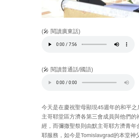
(🎤 閱讀廣東話)
(🎤 閱讀普通話/國語)
今天是在慶祝聖母顯現45週年的和平
主哥耶堂區方濟各第三會成員與他們的神師、
經，而彌撒聖祭則由默主哥耶方濟青年合唱
耶服務，如今是Tomislavgrad的本堂