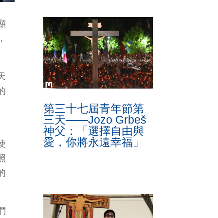
顯
，
天
的
第三十七屆青年節第
三天——Jozo Grbeš
神父：「選擇自由與
愛，你將永遠幸福」
使
照
的
們