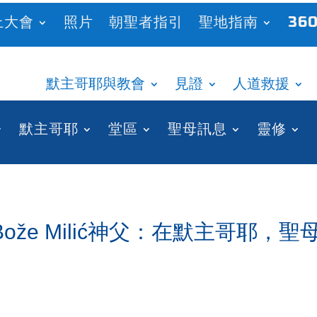
上大會
照片
朝聖者指引
聖地指南
360
默主哥耶與教會
見證
人道救援
默主哥耶
堂區
聖母訊息
靈修
že Milić神父：在默主哥耶，