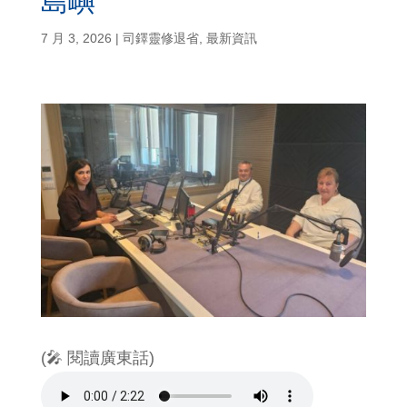
島嶼
7 月 3, 2026
|
司鐸靈修退省
,
最新資訊
(🎤 閱讀廣東話)