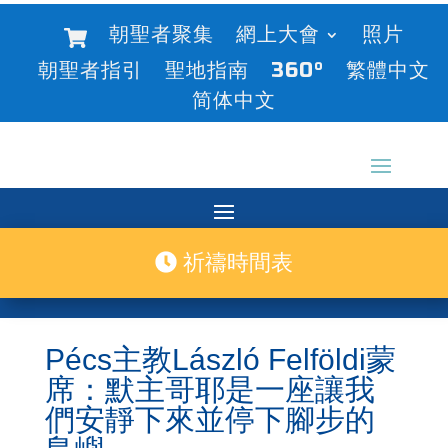
朝聖者聚集
網上大會
照片
朝聖者指引
聖地指南
360°
繁體中文
简体中文
祈禱時間表
Pécs主教László Felföldi蒙
席：默主哥耶是一座讓我
們安靜下來並停下腳步的