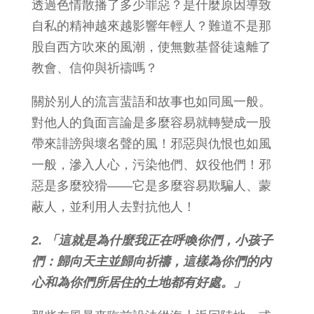
透過色情散播了多少罪惡？是什麼原因導致
自私的精神越來越影響年輕人？難道不是那
股自西方吹來的風潮，使無數基督徒遠離了
教會、信仰與祈禱嗎？
關於别人的流言蜚語和故事也如同風一般。
對他人的負面言論是多麼容易就轉變成一股
帶來誹謗與壞名聲的風！邪惡與仇恨也如風
一般，滲入人心，污染他們、奴役他們！邪
惡是多麼狡猾——它是多麼容易欺騙人、蒙
蔽人，並利用人去對抗他人！
2. 「這就是為什麼我正在呼喚你們，小孩子
們：歸向天主並歸向祈禱，這樣為你們的內
心和為你們所居住的土地都有好處。」