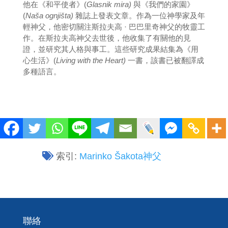
他在《和平使者》(
Glasnik mira)
與《我們的家園》
(
Naša ognjišta)
雜誌上發表文章。作為一位神學家及年
輕神父，他密切關注斯拉夫高 · 巴巴里奇神父的牧靈工
作。在斯拉夫高神父去世後，他收集了有關他的見
證，並研究其人格與事工。這些研究成果結集為《用
心生活》(
Living with the Heart)
一書，該書已被翻譯成
多種語言。
索引:
Marinko Šakota神父
聯絡