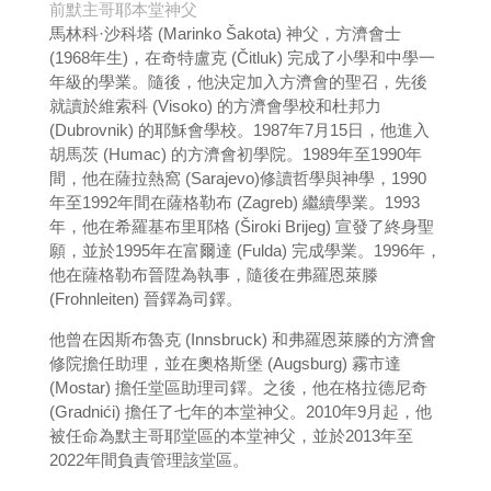
前默主哥耶本堂神父
馬林科·沙科塔 (Marinko Šakota) 神父，方濟會士
(1968年生)，在奇特盧克 (Čitluk) 完成了小學和中學一
年級的學業。隨後，他決定加入方濟會的聖召，先後
就讀於維索科 (Visoko) 的方濟會學校和杜邦力
(Dubrovnik) 的耶穌會學校。1987年7月15日，他進入
胡馬茨 (Humac) 的方濟會初學院。1989年至1990年
間，他在薩拉熱窩 (Sarajevo)修讀哲學與神學，1990
年至1992年間在薩格勒布 (Zagreb) 繼續學業。1993
年，他在希羅基布里耶格 (Široki Brijeg) 宣發了終身聖
願，並於1995年在富爾達 (Fulda) 完成學業。1996年，
他在薩格勒布晉陞為執事，隨後在弗羅恩萊滕
(Frohnleiten) 晉鐸為司鐸。
他曾在因斯布魯克 (Innsbruck) 和弗羅恩萊滕的方濟會
修院擔任助理，並在奧格斯堡 (Augsburg) 霧市達
(Mostar) 擔任堂區助理司鐸。之後，他在格拉德尼奇
(Gradnići) 擔任了七年的本堂神父。2010年9月起，他
被任命為默主哥耶堂區的本堂神父，並於2013年至
2022年間負責管理該堂區。