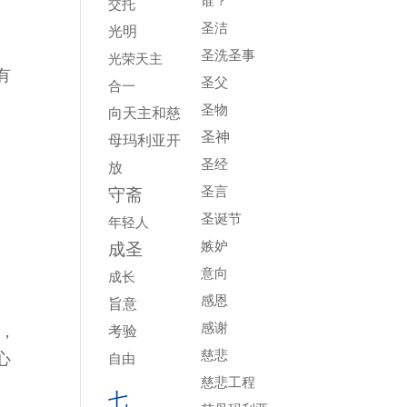
谁？
交托
圣洁
光明
圣洗圣事
光荣天主
有
圣父
合一
、
圣物
向天主和慈
。
圣神
母玛利亚开
圣经
放
圣言
守斋
圣诞节
年轻人
嫉妒
成圣
意向
成长
感恩
旨意
感谢
，
考验
慈悲
心
自由
慈悲工程
七