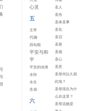
们
心灵
圣人
略
圣伤
五
圣体圣事
圣化
主宰
圣召
代祷
圣善
四旬期
平安与和
圣德
平
圣心
圣意
平安的绿洲
与
圣母何以久留
永恒
与
此地？
永生
朝
圣母现在为什
生命
么在这里？
六
圣母说她是