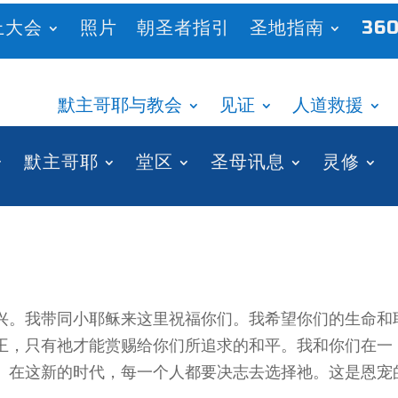
上大会
照片
朝圣者指引
圣地指南
360
默主哥耶与教会
见证
人道救援
默主哥耶
堂区
圣母讯息
灵修
兴。我带同小耶稣来这里祝福你们。我希望你们的生命和
王，只有祂才能赏赐给你们所追求的和平。我和你们在一
。在这新的时代，每一个人都要决志去选择祂。这是恩宠