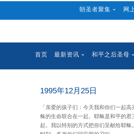
朝圣者聚集
网
首页
最新资讯
和平之后圣母
1995年12月25日
「亲爱的孩子们：今天我和你们一起高
稣的生命联合在一起。耶稣是和平的君
起。我以特别的方式把你们呈献给耶稣