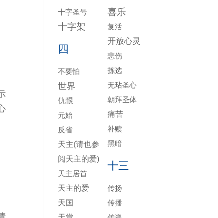
喜乐
十字圣号
十字架
复活
开放心灵
四
悲伤
拣选
不要怕
。
无玷圣心
世界
示
朝拜圣体
仇恨
心
痛苦
元始
补赎
反省
黑暗
天主(请也参
阅天主的爱)
十三
天主居首
天主的爱
传扬
天国
传播
请
天堂
传递