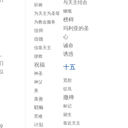
与天主结合
祈祷
慷慨
为天主为圣母
榜样
为教会服务
玛利亚的圣
信仰
心
信德
诫命
信靠天主
诱惑
，
拯救
们
祝福
十五
以
神圣
宽恕
神父
征兆
美
撒殚
美善
标记
耶稣
诞生
苦难
靠近天主
计划
没