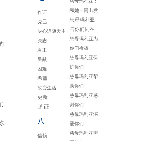
慈母玛利亚：
和她一同出发
作证
慈母玛利亚
克己
与你们同在
决心追随天主
慈母玛利亚为
决志
的
你们祈祷
君王
慈母玛利亚保
呈献
护你们
困难
慈母玛利亚帮
希望
助你们
改变生活
慈母玛利亚感
更新
们
谢你们
见证
慈母玛利亚深
八
你
爱你们
慈母玛利亚需
信赖