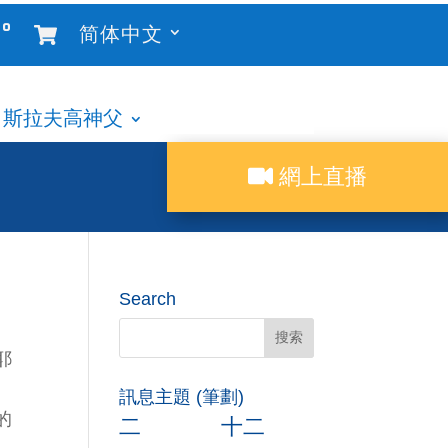
°
简体中文
斯拉夫高神父
網上直播
Search
耶
訊息主題 (筆劃)
的
二
十二