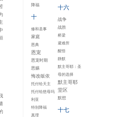
降福
苦
十六
为
十
战争
主
战胜
修和圣事
中
桥梁
家庭
恒
避难所
恩典
醒悟
恩宠
静默
恩宠时期
默主哥耶：圣
恩赐
母的选择
悔改皈依
默主哥耶
托付给天主
堂区
托付给慈母玛
我
默想
利亚
请
特别降福
十七
的
真理