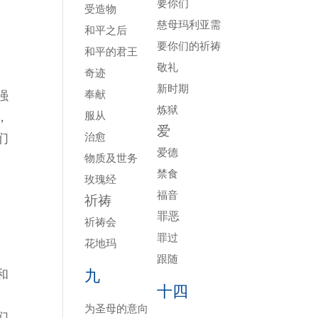
要你们
受造物
慈母玛利亚需
和平之后
要你们的祈祷
和平的君王
敬礼
奇迹
新时期
奉献
强
炼狱
服从
，
爱
治愈
们
爱德
物质及世务
禁食
玫瑰经
福音
祈祷
罪恶
祈祷会
罪过
花地玛
跟随
九
和
十四
为圣母的意向
们