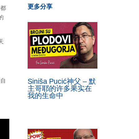
更多分享
全都
的
天
Siniša Pucić神父 – 默
容自
主哥耶的许多果实在
。
我的生命中