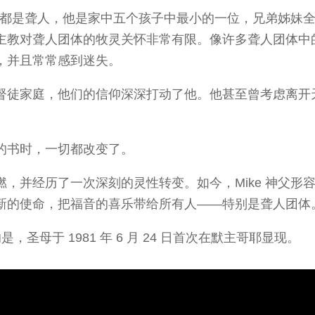
父母都是聋人，他是家中五个孩子中最小的一位，兄弟姊妹
主教对聋人团体的牧灵关怀非常有限。像许多聋人团体中
，并且常常感到迷失。
督徒家庭，他们的信仰深深打动了他。他甚至曾考虑离开
。
的书时，一切都改变了。
，并经历了一次深刻的灵性转变。如今，Mike 神父形
新的使命，把福音的喜乐带给所有人——特别是聋人团体
合的是，圣母于 1981 年 6 月 24 日首次在默主哥耶显现。