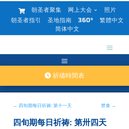
朝圣者聚集
网上大会
照片
朝圣者指引
圣地指南
360°
繁體中文
简体中文
祈禱時間表
←
四旬期每日祈祷: 第十一天
禁食
→
四旬期每日祈祷: 第卅四天