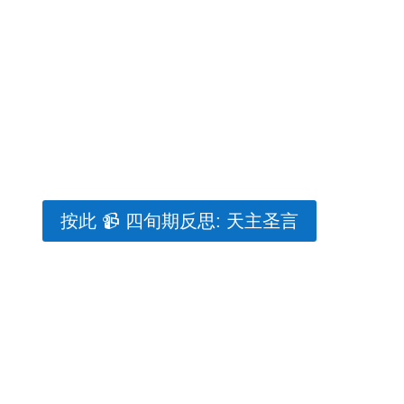
按此 📹 四旬期反思: 天主圣言
玛利亚，天主之母…