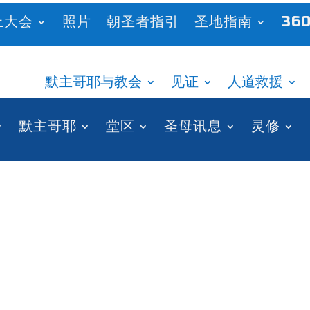
上大会
照片
朝圣者指引
圣地指南
360
默主哥耶与教会
见证
人道救援
默主哥耶
堂区
圣母讯息
灵修