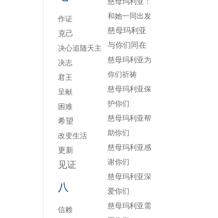
慈母玛利亚：
和她一同出发
作证
慈母玛利亚
克己
与你们同在
决心追随天主
慈母玛利亚为
决志
你们祈祷
君王
慈母玛利亚保
呈献
护你们
困难
慈母玛利亚帮
希望
助你们
改变生活
慈母玛利亚感
更新
谢你们
见证
慈母玛利亚深
八
爱你们
慈母玛利亚需
信赖