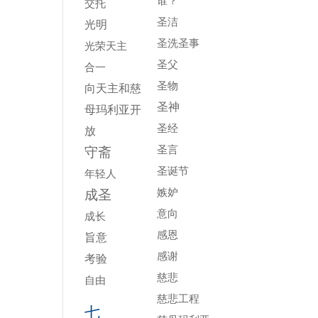
谁？
交托
圣洁
光明
圣洗圣事
光荣天主
圣父
合一
圣物
向天主和慈
圣神
母玛利亚开
圣经
放
圣言
守斋
圣诞节
年轻人
嫉妒
成圣
意向
成长
感恩
旨意
感谢
考验
慈悲
自由
慈悲工程
七