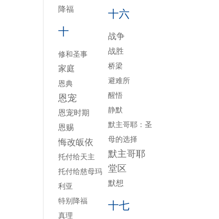
降福
十六
十
战争
战胜
修和圣事
桥梁
家庭
避难所
恩典
醒悟
恩宠
静默
恩宠时期
默主哥耶：圣
恩赐
母的选择
悔改皈依
默主哥耶
托付给天主
堂区
托付给慈母玛
默想
利亚
特别降福
十七
真理