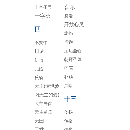
喜乐
十字圣号
十字架
复活
开放心灵
四
悲伤
拣选
不要怕
无玷圣心
世界
朝拜圣体
仇恨
痛苦
元始
补赎
反省
黑暗
天主(请也参
阅天主的爱)
十三
天主居首
天主的爱
传扬
天国
传播
天堂
传递