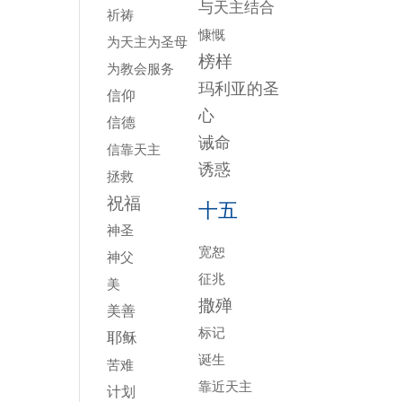
与天主结合
祈祷
慷慨
为天主为圣母
榜样
为教会服务
玛利亚的圣
信仰
心
信德
诫命
信靠天主
诱惑
拯救
祝福
十五
神圣
宽恕
神父
征兆
美
撒殚
美善
标记
耶稣
诞生
苦难
靠近天主
计划