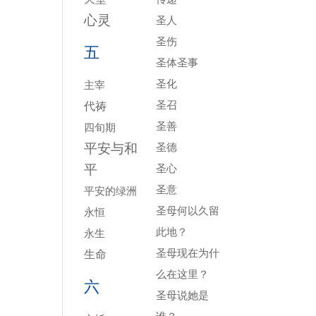
心灵
圣人
圣伤
五
圣体圣事
圣化
主宰
圣召
代祷
圣善
四旬期
平安与和
圣德
平
圣心
圣意
平安的绿洲
圣母何以久留
永恒
此地？
永生
圣母现在为什
生命
么在这里？
六
圣母说她是