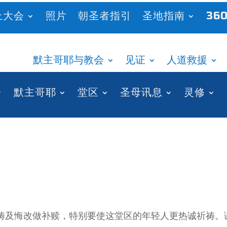
上大会
照片
朝圣者指引
圣地指南
360
默主哥耶与教会
见证
人道救援
默主哥耶
堂区
圣母讯息
灵修
祷及悔改做补赎，特别要使这堂区的年轻人更热诚祈祷。