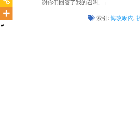
谢你们回答了我的召叫。」
索引:
悔改皈依
,