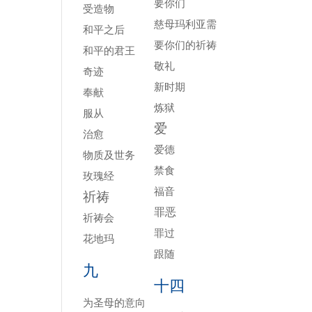
要你们
受造物
慈母玛利亚需
和平之后
要你们的祈祷
和平的君王
敬礼
奇迹
新时期
奉献
炼狱
服从
爱
治愈
爱德
物质及世务
禁食
玫瑰经
福音
祈祷
罪恶
祈祷会
罪过
花地玛
跟随
九
十四
为圣母的意向