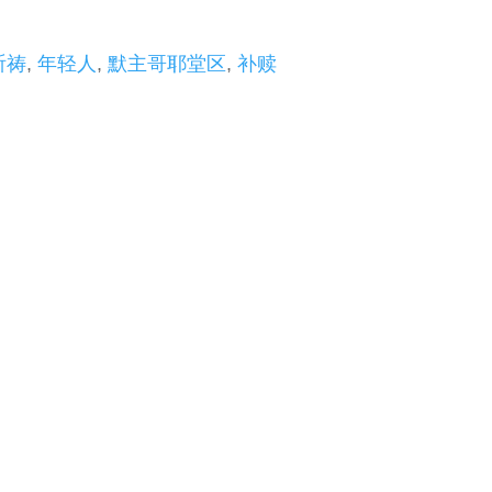
祈祷
,
年轻人
,
默主哥耶堂区
,
补赎