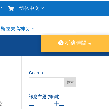
°
简体中文
斯拉夫高神父
祈禱時間表
Search
訊息主題 (筆劃)
二
十二
谢