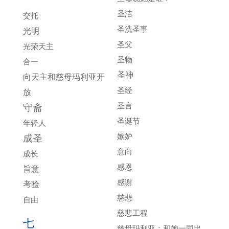
圣洁
交托
圣洗圣事
光明
圣父
光荣天主
圣物
合一
圣神
向天主和慈母玛利亚开
圣经
放
圣言
守斋
圣诞节
年轻人
嫉妒
成圣
意向
成长
感恩
旨意
感谢
考验
慈悲
自由
慈悲工程
七
慈母玛利亚：和她一同出