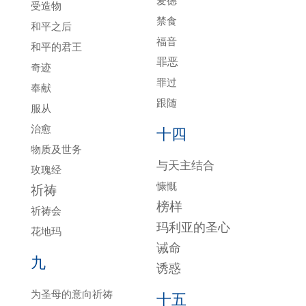
爱德
受造物
禁食
和平之后
福音
和平的君王
罪恶
奇迹
罪过
奉献
跟随
服从
治愈
十四
物质及世务
与天主结合
玫瑰经
慷慨
祈祷
榜样
祈祷会
玛利亚的圣心
花地玛
诫命
九
诱惑
为圣母的意向祈祷
十五