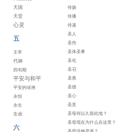
天国
传扬
天堂
传播
心灵
传递
圣人
五
圣伤
圣体圣事
主宰
圣化
代祷
圣召
四旬期
平安与和平
圣善
圣德
平安的绿洲
圣心
永恒
圣意
永生
圣母何以久留此地？
生命
圣母现在为什么在这里？
六
圣母说她是谁？