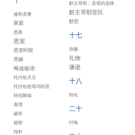
十
默主哥耶：圣母的选择
默主哥耶堂区
修和圣事
默想
家庭
恩典
十七
恩宠
弥撒
恩宠时期
礼物
恩赐
谦逊
悔改皈依
托付给天主
十八
托付给慈母玛利亚
转化
特别降福
真理
二十
破坏
秘密
忏悔
纯朴