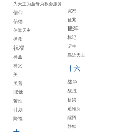
为天主为圣母为教会服务
宽恕
信仰
征兆
信德
撒殚
信靠天主
标记
拯救
诞生
祝福
靠近天主
神圣
神父
十六
美
战争
美善
战胜
耶稣
桥梁
苦难
避难所
计划
醒悟
降福
静默