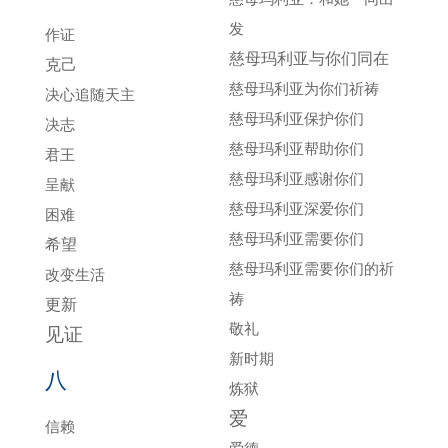
发
作证
慈母玛利亚与你们同在
克己
慈母玛利亚为你们祈祷
决心追随天主
慈母玛利亚保护你们
决志
慈母玛利亚帮助你们
君王
慈母玛利亚感谢你们
呈献
慈母玛利亚深爱你们
困难
慈母玛利亚需要你们
希望
慈母玛利亚需要你们的祈
改变生活
祷
更新
敬礼
见证
新时期
八
炼狱
爱
信赖