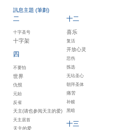
訊息主題 (筆劃)
二
十二
喜乐
十字圣号
十字架
复活
开放心灵
四
悲伤
拣选
不要怕
无玷圣心
世界
朝拜圣体
仇恨
痛苦
元始
补赎
反省
黑暗
天主(请也参阅天主的爱)
天主居首
十三
天主的爱