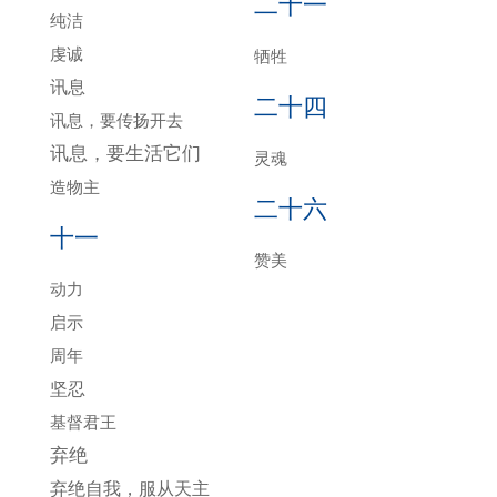
二十一
纯洁
虔诚
牺牲
讯息
二十四
讯息，要传扬开去
讯息，要生活它们
灵魂
造物主
二十六
十一
赞美
动力
启示
周年
坚忍
基督君王
弃绝
弃绝自我，服从天主