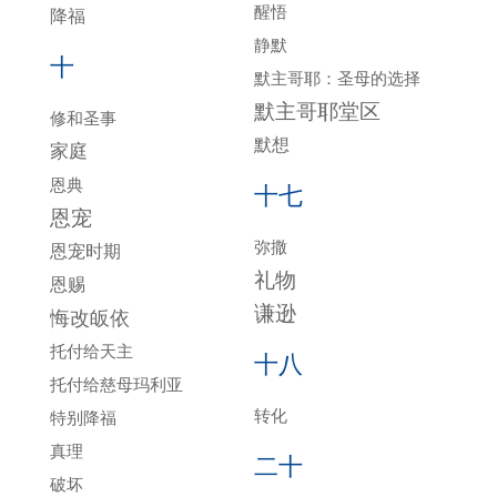
醒悟
降福
静默
十
默主哥耶：圣母的选择
默主哥耶堂区
修和圣事
默想
家庭
恩典
十七
恩宠
弥撒
恩宠时期
礼物
恩赐
谦逊
悔改皈依
托付给天主
十八
托付给慈母玛利亚
转化
特别降福
真理
二十
破坏