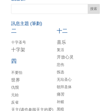
訊息主題 (筆劃)
二
十二
喜乐
十字圣号
十字架
复活
开放心灵
四
悲伤
拣选
不要怕
无玷圣心
世界
朝拜圣体
仇恨
痛苦
元始
补赎
反省
黑暗
天主(请也参阅天主的爱)