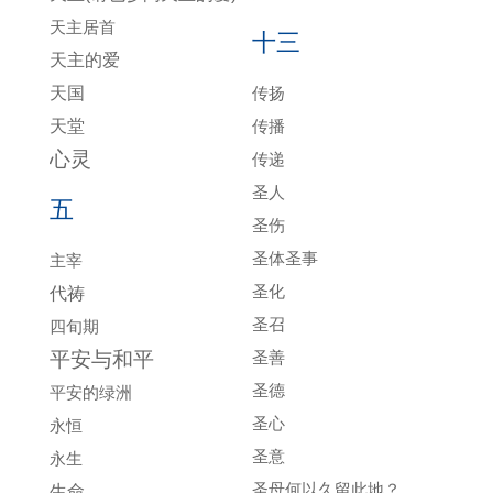
天主居首
十三
天主的爱
天国
传扬
天堂
传播
心灵
传递
圣人
五
圣伤
圣体圣事
主宰
圣化
代祷
圣召
四旬期
平安与和平
圣善
圣德
平安的绿洲
圣心
永恒
圣意
永生
圣母何以久留此地？
生命