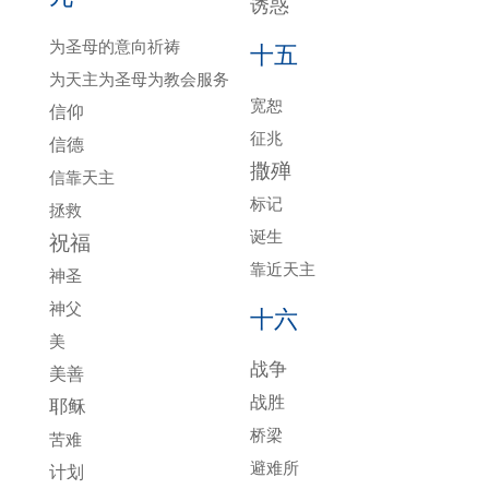
诱惑
为圣母的意向祈祷
十五
为天主为圣母为教会服务
宽恕
信仰
征兆
信德
撒殚
信靠天主
标记
拯救
诞生
祝福
靠近天主
神圣
神父
十六
美
战争
美善
战胜
耶稣
桥梁
苦难
避难所
计划