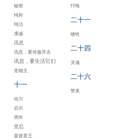
秘密
忏悔
纯朴
二十一
纯洁
虔诚
牺牲
讯息
二十四
讯息，要传扬开去
讯息，要生活它们
灵魂
造物主
二十六
十一
赞美
动力
启示
周年
坚忍
基督君王