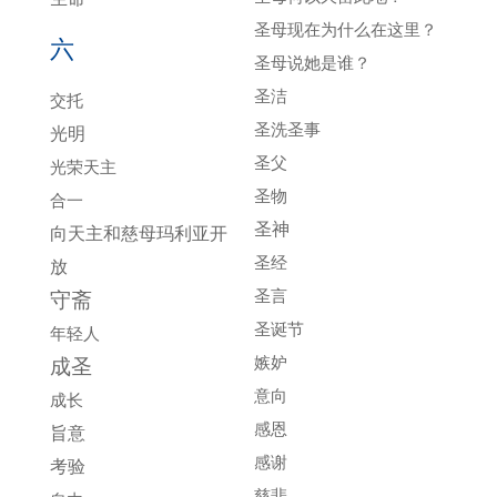
圣母现在为什么在这里？
六
圣母说她是谁？
圣洁
交托
圣洗圣事
光明
圣父
光荣天主
圣物
合一
圣神
向天主和慈母玛利亚开
圣经
放
圣言
守斋
圣诞节
年轻人
嫉妒
成圣
意向
成长
感恩
旨意
感谢
考验
慈悲