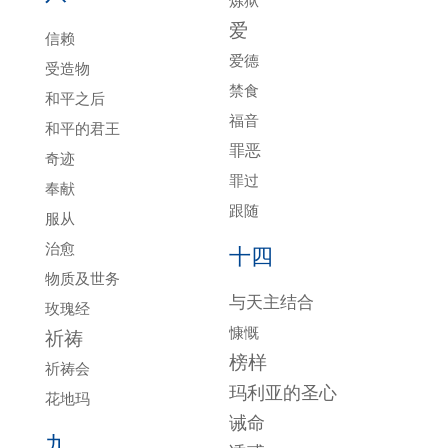
炼狱
爱
信赖
爱德
受造物
禁食
和平之后
福音
和平的君王
罪恶
奇迹
罪过
奉献
跟随
服从
治愈
十四
物质及世务
与天主结合
玫瑰经
慷慨
祈祷
榜样
祈祷会
玛利亚的圣心
花地玛
诫命
九