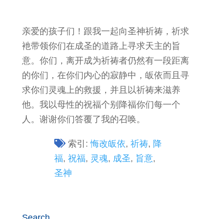
亲爱的孩子们！跟我一起向圣神祈祷，祈求
衪带领你们在成圣的道路上寻求天主的旨
意。你们，离开成为祈祷者仍然有一段距离
的你们，在你们内心的寂静中，皈依而且寻
求你们灵魂上的救援，并且以祈祷来滋养
他。我以母性的祝福个别降福你们每一个
人。谢谢你们答覆了我的召唤。
索引:
悔改皈依
,
祈祷
,
降
福
,
祝福
,
灵魂
,
成圣
,
旨意
,
圣神
Search