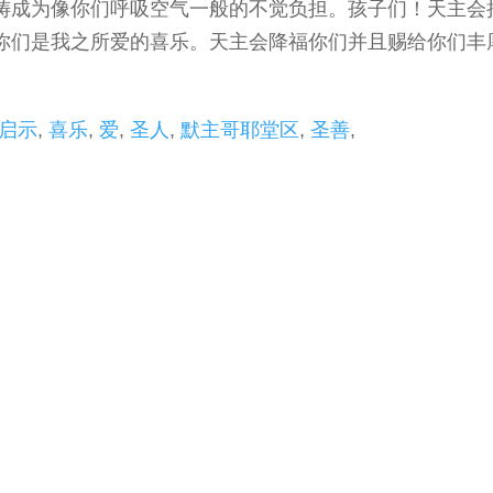
祷成为像你们呼吸空气一般的不觉负担。孩子们！天主会
你们是我之所爱的喜乐。天主会降福你们并且赐给你们丰
启示
,
喜乐
,
爱
,
圣人
,
默主哥耶堂区
,
圣善
,