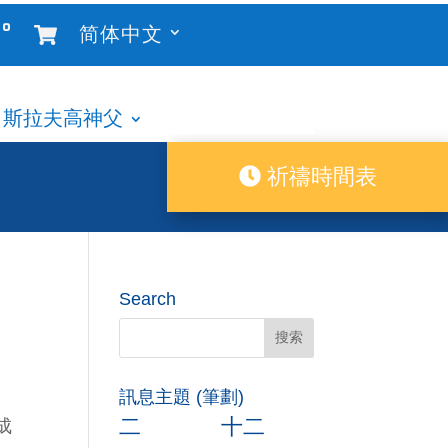
°
简体中文
斯拉夫高神父
祈禱時間表
Search
訊息主題 (筆劃)
二
十二
成