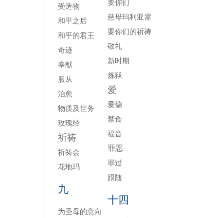
要你们
受造物
慈母玛利亚需
和平之后
要你们的祈祷
和平的君王
敬礼
奇迹
新时期
奉献
炼狱
服从
爱
治愈
爱德
物质及世务
禁食
玫瑰经
福音
祈祷
罪恶
祈祷会
罪过
花地玛
跟随
九
十四
为圣母的意向