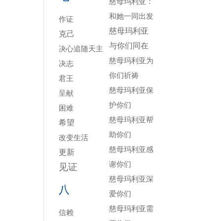
慈母玛利亚：
和她一同出发
作证
慈母玛利亚
克己
与你们同在
决心追随天主
慈母玛利亚为
决志
你们祈祷
君王
慈母玛利亚保
呈献
护你们
困难
慈母玛利亚帮
希望
助你们
改变生活
慈母玛利亚感
更新
谢你们
见证
慈母玛利亚深
八
爱你们
慈母玛利亚需
信赖