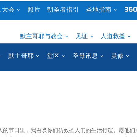
上大会
照片
朝圣者指引
圣地指南
360
默主哥耶与教会
见证
人道救援
默主哥耶
堂区
圣母讯息
灵修
人的节日里，我召唤你们仿效圣人们的生活行谊。愿他们