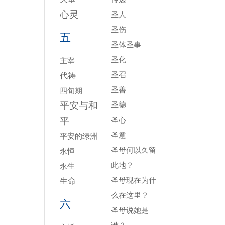
心灵
圣人
圣伤
五
圣体圣事
圣化
主宰
圣召
代祷
圣善
四旬期
平安与和
圣德
平
圣心
圣意
平安的绿洲
圣母何以久留
永恒
此地？
永生
圣母现在为什
生命
么在这里？
六
圣母说她是