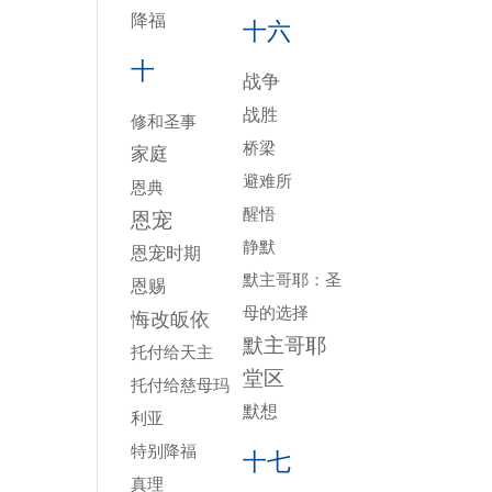
降福
十六
十
战争
战胜
修和圣事
桥梁
家庭
避难所
恩典
醒悟
恩宠
静默
恩宠时期
默主哥耶：圣
恩赐
母的选择
悔改皈依
默主哥耶
托付给天主
堂区
托付给慈母玛
默想
利亚
特别降福
十七
真理