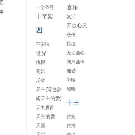
把
喜乐
十字圣号
厚
十字架
复活
开放心灵
四
悲伤
拣选
不要怕
无玷圣心
世界
朝拜圣体
仇恨
痛苦
元始
补赎
反省
黑暗
天主(请也参
阅天主的爱)
十三
天主居首
天主的爱
传扬
天国
传播
天堂
传递