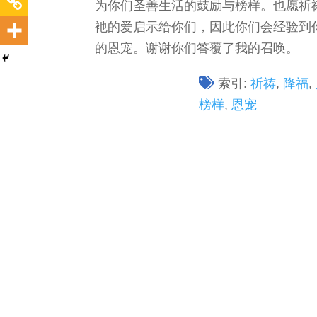
为你们圣善生活的鼓励与榜样。也愿祈
衪的爱启示给你们，因此你们会经验到
的恩宠。谢谢你们答覆了我的召唤。
索引:
祈祷
,
降福
,
榜样
,
恩宠