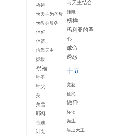
与天主结合
祈祷
慷慨
为天主为圣母
榜样
为教会服务
玛利亚的圣
信仰
心
信德
诫命
信靠天主
诱惑
拯救
祝福
十五
神圣
宽恕
神父
征兆
美
撒殚
美善
标记
耶稣
诞生
苦难
靠近天主
计划