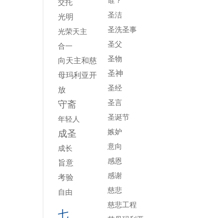
谁？
交托
圣洁
光明
圣洗圣事
光荣天主
圣父
合一
圣物
向天主和慈
圣神
母玛利亚开
圣经
放
圣言
守斋
圣诞节
年轻人
嫉妒
成圣
意向
成长
感恩
旨意
感谢
考验
慈悲
自由
慈悲工程
七