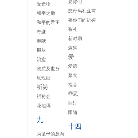
要你们
受造物
慈母玛利亚需
和平之后
要你们的祈祷
和平的君王
敬礼
奇迹
新时期
奉献
炼狱
服从
爱
治愈
爱德
物质及世务
禁食
玫瑰经
福音
祈祷
罪恶
祈祷会
罪过
花地玛
跟随
九
十四
为圣母的意向