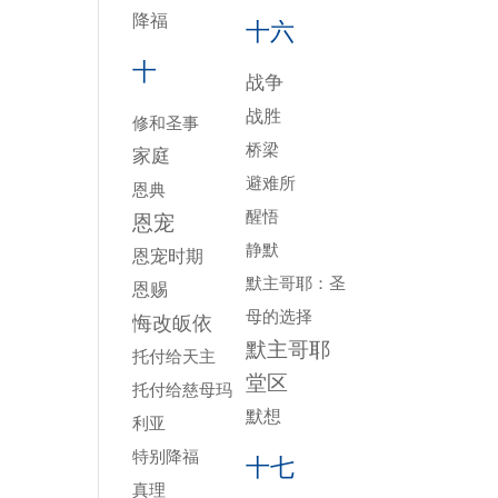
降福
十六
十
战争
战胜
修和圣事
桥梁
家庭
避难所
恩典
醒悟
恩宠
静默
恩宠时期
默主哥耶：圣
恩赐
母的选择
悔改皈依
默主哥耶
托付给天主
堂区
托付给慈母玛
默想
利亚
特别降福
十七
真理