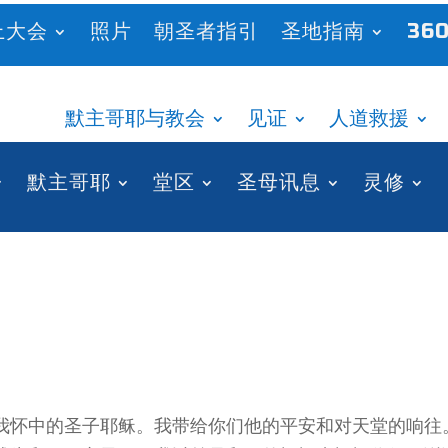
上大会
照片
朝圣者指引
圣地指南
360
默主哥耶与教会
见证
人道救援
默主哥耶
堂区
圣母讯息
灵修
我怀中的圣子耶稣。我带给你们他的平安和对天堂的响往