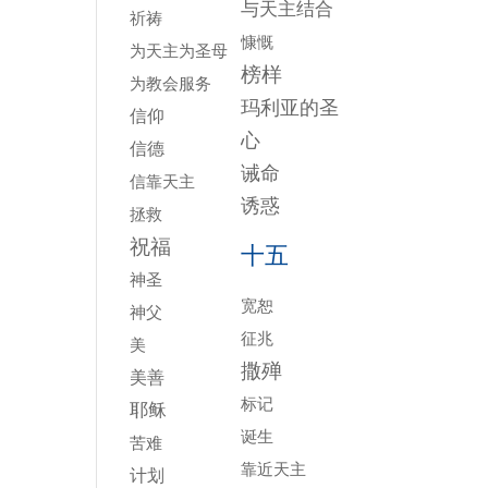
与天主结合
祈祷
慷慨
为天主为圣母
榜样
为教会服务
玛利亚的圣
信仰
心
信德
诫命
信靠天主
诱惑
拯救
祝福
十五
神圣
宽恕
神父
征兆
美
撒殚
美善
标记
耶稣
诞生
苦难
靠近天主
计划