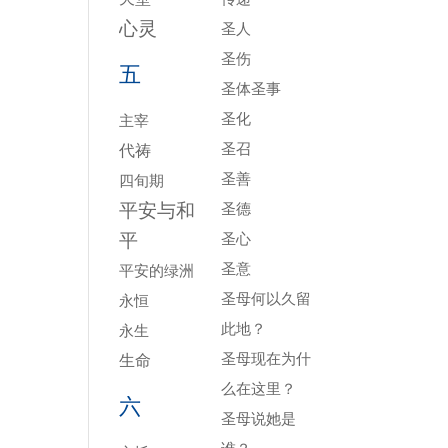
心灵
圣人
圣伤
五
圣体圣事
圣化
主宰
圣召
代祷
圣善
四旬期
平安与和
圣德
平
圣心
圣意
平安的绿洲
圣母何以久留
永恒
此地？
永生
圣母现在为什
生命
么在这里？
六
圣母说她是