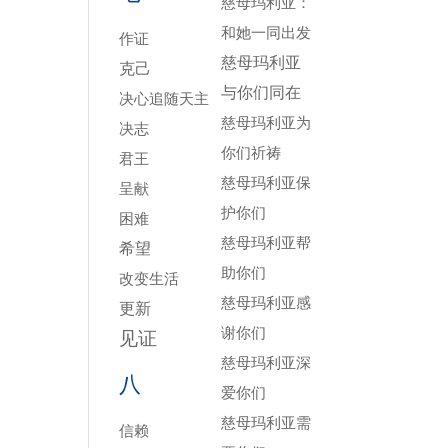
慈母玛利亚：
和她一同出发
作证
慈母玛利亚
克己
与你们同在
决心追随天主
慈母玛利亚为
决志
你们祈祷
君王
慈母玛利亚保
呈献
护你们
困难
慈母玛利亚帮
希望
助你们
改变生活
慈母玛利亚感
更新
谢你们
见证
慈母玛利亚深
八
爱你们
慈母玛利亚需
信赖