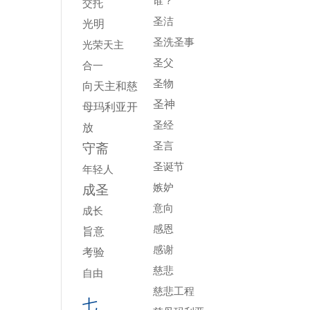
谁？
交托
圣洁
光明
圣洗圣事
光荣天主
圣父
合一
圣物
向天主和慈
圣神
母玛利亚开
圣经
放
圣言
守斋
圣诞节
年轻人
嫉妒
成圣
意向
成长
感恩
旨意
感谢
考验
慈悲
自由
慈悲工程
七