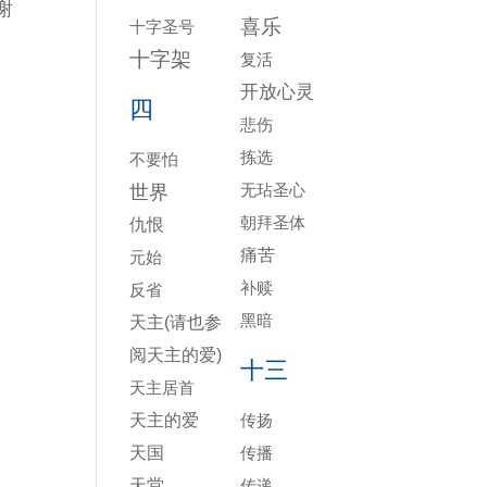
谢
喜乐
十字圣号
十字架
复活
开放心灵
四
悲伤
拣选
不要怕
无玷圣心
世界
朝拜圣体
仇恨
痛苦
元始
补赎
反省
黑暗
天主(请也参
阅天主的爱)
十三
天主居首
天主的爱
传扬
天国
传播
天堂
传递