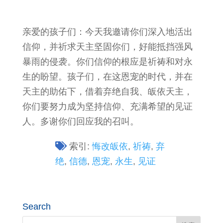
亲爱的孩子们：今天我邀请你们深入地活出
信仰，并祈求天主坚固你们，好能抵挡强风
暴雨的侵袭。你们信仰的根应是祈祷和对永
生的盼望。孩子们，在这恩宠的时代，并在
天主的助佑下，借着弃绝自我、皈依天主，
你们要努力成为坚持信仰、充满希望的见证
人。多谢你们回应我的召叫。
索引:
悔改皈依
,
祈祷
,
弃
绝
,
信德
,
恩宠
,
永生
,
见证
Search