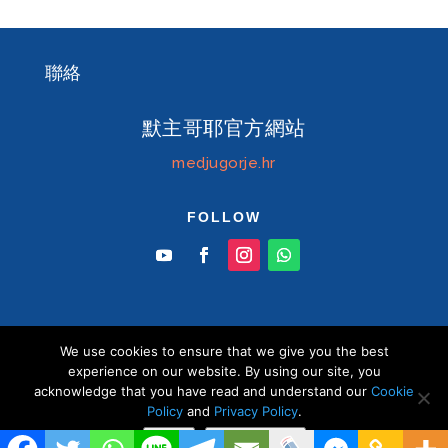
聯絡
默主哥耶官方網站
medjugorje.hr
FOLLOW
We use cookies to ensure that we give you the best
© Information centre "Mir" Medjugorje 2026 默
experience on our website. By using our site, you
主哥耶中文官方網站 版權所有
acknowledge that you have read and understand our
Cookie
Policy
and
Privacy Policy
.
Close
Privacy policy