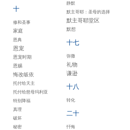
静默
十
默主哥耶：圣母的选择
默主哥耶堂区
修和圣事
默想
家庭
恩典
十七
恩宠
弥撒
恩宠时期
礼物
恩赐
谦逊
悔改皈依
托付给天主
十八
托付给慈母玛利亚
转化
特别降福
真理
二十
破坏
秘密
忏悔