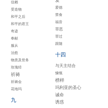
爱
信赖
爱德
受造物
禁食
和平之后
福音
和平的君王
罪恶
奇迹
罪过
奉献
跟随
服从
治愈
十四
物质及世务
与天主结合
玫瑰经
慷慨
祈祷
榜样
祈祷会
玛利亚的圣心
花地玛
诫命
九
诱惑