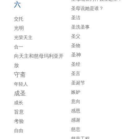
六
圣母说她是谁？
圣洁
交托
圣洗圣事
光明
圣父
光荣天主
圣物
合一
圣神
向天主和慈母玛利亚开
圣经
放
圣言
守斋
圣诞节
年轻人
嫉妒
成圣
意向
成长
感恩
旨意
感谢
考验
慈悲
自由
慈悲工程