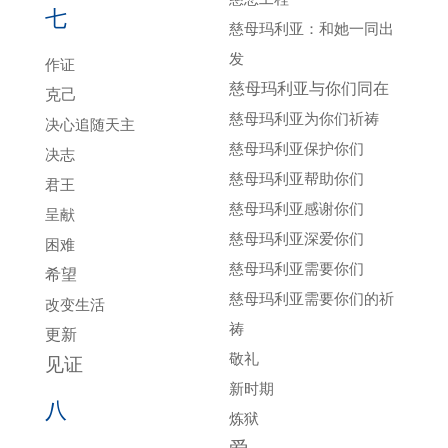
七
慈母玛利亚：和她一同出
发
作证
慈母玛利亚与你们同在
克己
慈母玛利亚为你们祈祷
决心追随天主
慈母玛利亚保护你们
决志
慈母玛利亚帮助你们
君王
慈母玛利亚感谢你们
呈献
慈母玛利亚深爱你们
困难
慈母玛利亚需要你们
希望
慈母玛利亚需要你们的祈
改变生活
祷
更新
敬礼
见证
新时期
八
炼狱