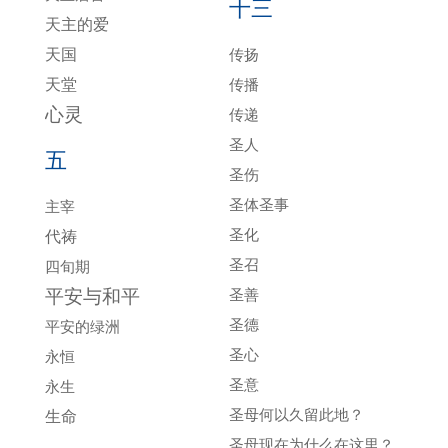
十三
天主的爱
天国
传扬
天堂
传播
心灵
传递
圣人
五
圣伤
圣体圣事
主宰
圣化
代祷
圣召
四旬期
平安与和平
圣善
圣德
平安的绿洲
圣心
永恒
圣意
永生
圣母何以久留此地？
生命
圣母现在为什么在这里？