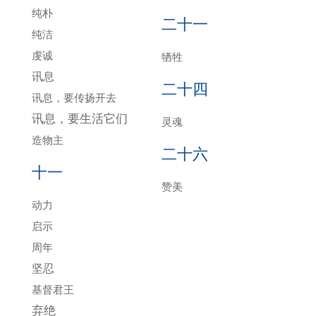
纯朴
二十一
纯洁
虔诚
牺牲
讯息
二十四
讯息，要传扬开去
讯息，要生活它们
灵魂
造物主
二十六
十一
赞美
动力
启示
周年
坚忍
基督君王
弃绝