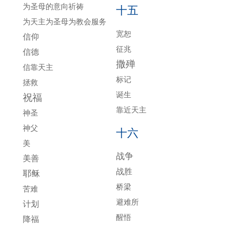
为圣母的意向祈祷
十五
为天主为圣母为教会服务
宽恕
信仰
征兆
信德
撒殚
信靠天主
标记
拯救
诞生
祝福
靠近天主
神圣
神父
十六
美
战争
美善
战胜
耶稣
桥梁
苦难
避难所
计划
醒悟
降福