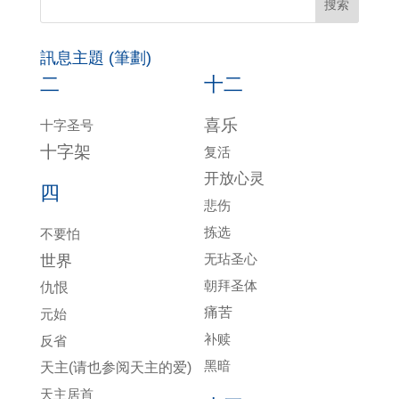
訊息主題 (筆劃)
二
十二
喜乐
十字圣号
十字架
复活
开放心灵
四
悲伤
拣选
不要怕
无玷圣心
世界
朝拜圣体
仇恨
痛苦
元始
补赎
反省
黑暗
天主(请也参阅天主的爱)
天主居首