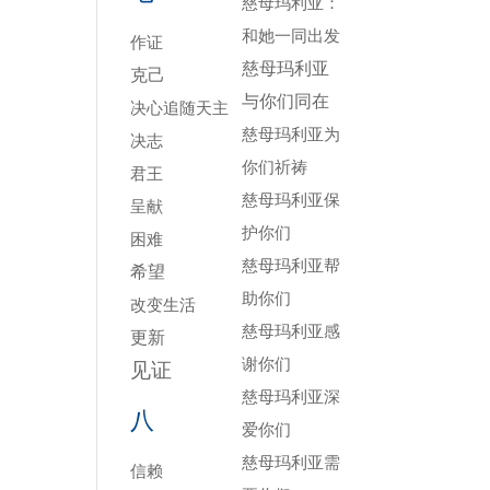
慈母玛利亚：
和她一同出发
作证
慈母玛利亚
克己
与你们同在
决心追随天主
慈母玛利亚为
决志
你们祈祷
君王
慈母玛利亚保
呈献
护你们
困难
慈母玛利亚帮
希望
助你们
改变生活
慈母玛利亚感
更新
谢你们
见证
慈母玛利亚深
八
爱你们
慈母玛利亚需
信赖