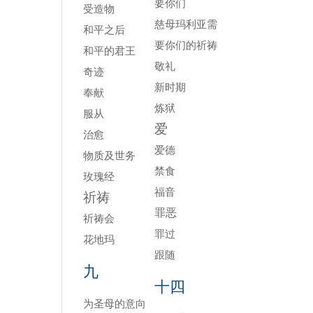
要你们
受造物
慈母玛利亚需
和平之后
要你们的祈祷
和平的君王
敬礼
奇迹
新时期
奉献
炼狱
服从
爱
治愈
爱德
物质及世务
禁食
玫瑰经
福音
祈祷
罪恶
祈祷会
罪过
花地玛
跟随
九
十四
为圣母的意向