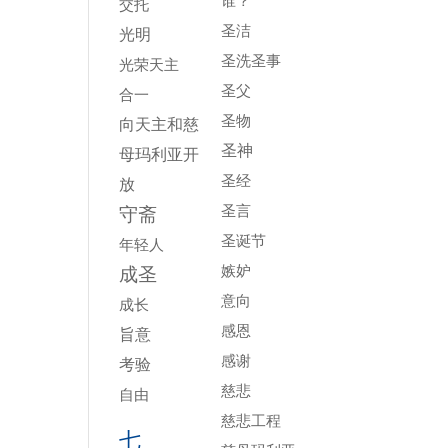
谁？
交托
圣洁
光明
圣洗圣事
光荣天主
圣父
合一
圣物
向天主和慈
圣神
母玛利亚开
圣经
放
圣言
守斋
圣诞节
年轻人
嫉妒
成圣
意向
成长
感恩
旨意
感谢
考验
慈悲
自由
慈悲工程
七