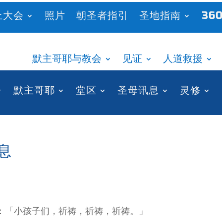
上大会
照片
朝圣者指引
圣地指南
360
默主哥耶与教会
见证
人道救援
默主哥耶
堂区
圣母讯息
灵修
讯息
：「小孩子们，祈祷，祈祷，祈祷。」