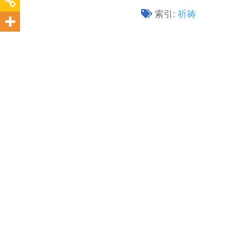
索引:
祈祷