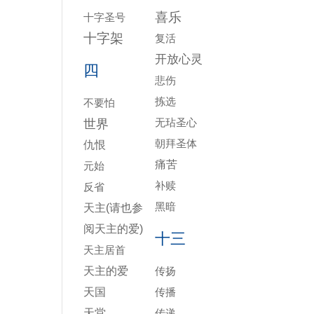
喜乐
十字圣号
十字架
复活
开放心灵
四
悲伤
拣选
不要怕
无玷圣心
世界
朝拜圣体
仇恨
痛苦
元始
补赎
反省
黑暗
天主(请也参
阅天主的爱)
十三
天主居首
天主的爱
传扬
天国
传播
天堂
传递