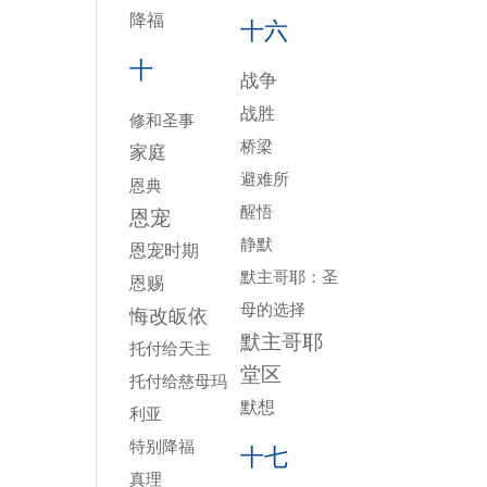
降福
十六
十
战争
战胜
修和圣事
桥梁
家庭
避难所
恩典
醒悟
恩宠
静默
恩宠时期
默主哥耶：圣
恩赐
母的选择
悔改皈依
默主哥耶
托付给天主
堂区
托付给慈母玛
默想
利亚
特别降福
十七
真理