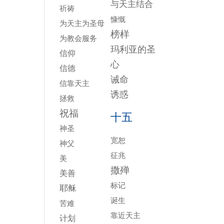
与天主结合
祈祷
慷慨
为天主为圣母
榜样
为教会服务
玛利亚的圣
信仰
心
信德
诫命
信靠天主
诱惑
拯救
祝福
十五
神圣
宽恕
神父
征兆
美
撒殚
美善
标记
耶稣
诞生
苦难
靠近天主
计划