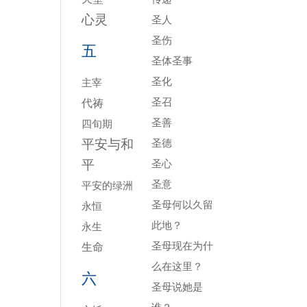
心灵
圣人
圣伤
五
圣体圣事
圣化
主宰
圣召
代祷
圣善
四旬期
平安与和
圣德
平
圣心
圣意
平安的绿洲
圣母何以久留
永恒
此地？
永生
圣母现在为什
生命
么在这里？
六
圣母说她是