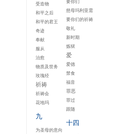
要你们
受造物
慈母玛利亚需
和平之后
要你们的祈祷
和平的君王
敬礼
奇迹
新时期
奉献
炼狱
服从
爱
治愈
爱德
物质及世务
禁食
玫瑰经
福音
祈祷
罪恶
祈祷会
罪过
花地玛
跟随
九
十四
为圣母的意向