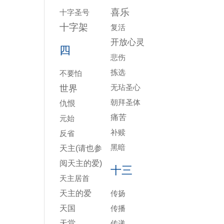
喜乐
十字圣号
十字架
复活
开放心灵
四
悲伤
拣选
不要怕
无玷圣心
世界
朝拜圣体
仇恨
痛苦
元始
补赎
反省
黑暗
天主(请也参
阅天主的爱)
十三
天主居首
天主的爱
传扬
天国
传播
天堂
传递