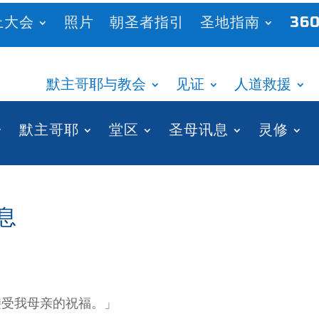
上大会
照片
朝圣者指引
圣地指南
360
默主哥耶与教会
见证
人道救援
默主哥耶
堂区
圣母讯息
灵修
讯息
接受我母亲的祝福。」