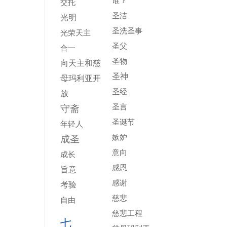
谁？
交托
圣洁
光明
圣洗圣事
光荣天主
圣父
合一
圣物
向天主和慈
圣神
母玛利亚开
圣经
放
圣言
守斋
圣诞节
年轻人
嫉妒
成圣
意向
成长
感恩
旨意
感谢
考验
慈悲
自由
慈悲工程
七