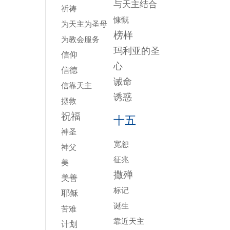
与天主结合
祈祷
慷慨
为天主为圣母
榜样
为教会服务
玛利亚的圣
信仰
心
信德
诫命
信靠天主
诱惑
拯救
祝福
十五
神圣
宽恕
神父
征兆
美
撒殚
美善
标记
耶稣
诞生
苦难
靠近天主
计划