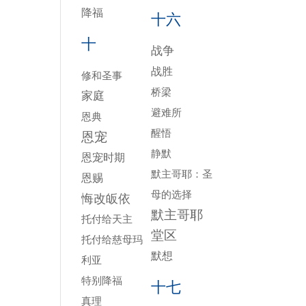
降福
十六
十
战争
战胜
修和圣事
桥梁
家庭
避难所
恩典
醒悟
恩宠
静默
恩宠时期
默主哥耶：圣
恩赐
母的选择
悔改皈依
默主哥耶
托付给天主
堂区
托付给慈母玛
默想
利亚
特别降福
十七
真理