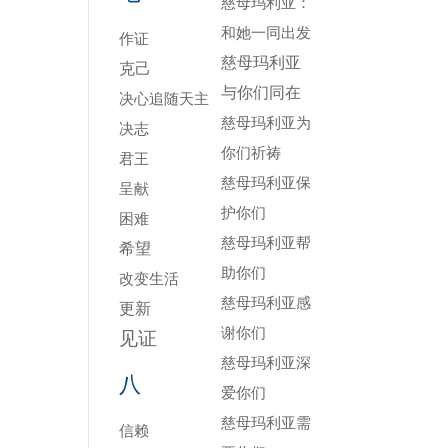
慈母玛利亚：
和她一同出发
作证
慈母玛利亚
克己
与你们同在
决心追随天主
慈母玛利亚为
决志
你们祈祷
君王
慈母玛利亚保
呈献
护你们
困难
慈母玛利亚帮
希望
助你们
改变生活
慈母玛利亚感
更新
谢你们
见证
慈母玛利亚深
八
爱你们
慈母玛利亚需
信赖