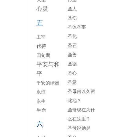
心灵
圣人
圣伤
五
圣体圣事
圣化
主宰
圣召
代祷
圣善
四旬期
平安与和
圣德
平
圣心
圣意
平安的绿洲
圣母何以久留
永恒
此地？
永生
圣母现在为什
生命
么在这里？
六
圣母说她是