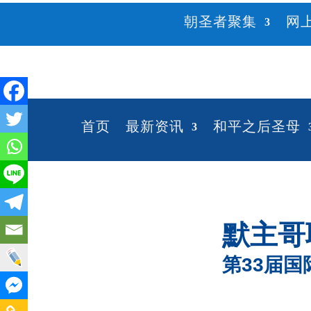
朝圣者聚集
网
首页
最新资讯
和平之后圣母
默主哥
第33届