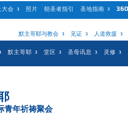
上大会
照片
朝圣者指引
圣地指南
360
默主哥耶与教会
见证
人道救援
默主哥耶
堂区
圣母讯息
灵修
耶
国际青年祈祷聚会