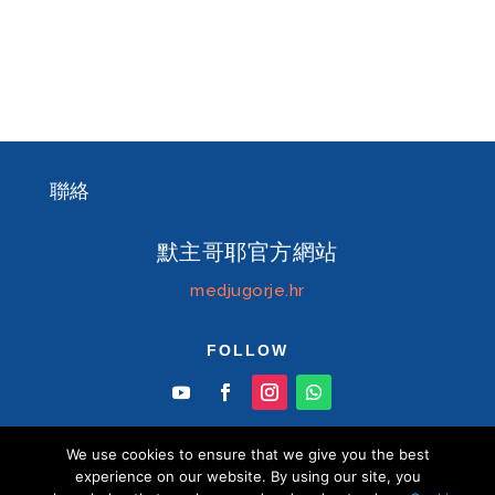
聯絡
默主哥耶官方網站
medjugorje.hr
FOLLOW
We use cookies to ensure that we give you the best
experience on our website. By using our site, you