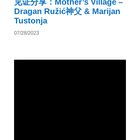
见证分享：Mother’s Village –
Dragan Ružić神父 & Marijan
Tustonja
07/28/2023