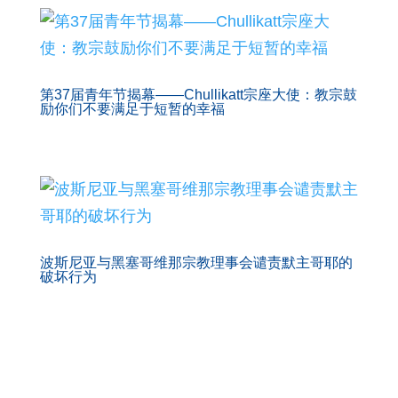
第37届青年节揭幕——Chullikatt宗座大使：教宗鼓
励你们不要满足于短暂的幸福
波斯尼亚与黑塞哥维那宗教理事会谴责默主哥耶的
破坏行为