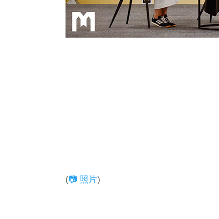
(
📷 照片
)