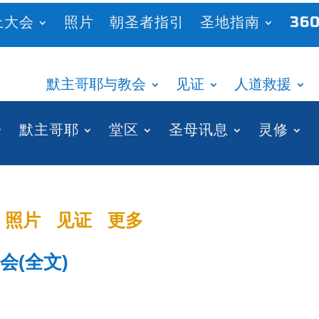
上大会
照片
朝圣者指引
圣地指南
360
默主哥耶与教会
见证
人道救援
默主哥耶
堂区
圣母讯息
灵修
照片
见证
更多
会(全文)