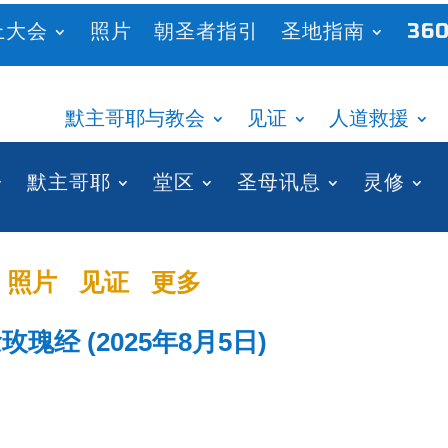
上大会
照片
朝圣者指引
圣地指南
360
默主哥耶与教会
见证
人道救援
默主哥耶
堂区
圣母讯息
灵修
照片
见证
更多
瑰经 (2025年8月5日)