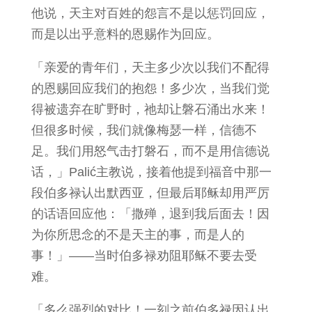
他说，天主对百姓的怨言不是以惩罚回应，
而是以出乎意料的恩赐作为回应。
「亲爱的青年们，天主多少次以我们不配得
的恩赐回应我们的抱怨！多少次，当我们觉
得被遗弃在旷野时，祂却让磐石涌出水来！
但很多时候，我们就像梅瑟一样，信德不
足。我们用怒气击打磐石，而不是用信德说
话，」Palić主教说，接着他提到福音中那一
段伯多禄认出默西亚，但最后耶稣却用严厉
的话语回应他：「撒殚，退到我后面去！因
为你所思念的不是天主的事，而是人的
事！」——当时伯多禄劝阻耶稣不要去受
难。
「多么强烈的对比！一刻之前伯多禄因认出