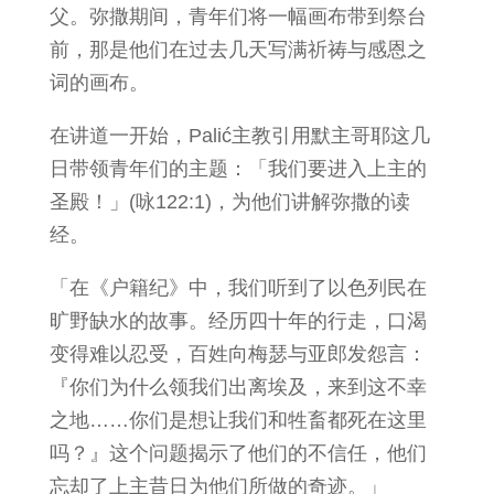
父。弥撒期间，青年们将一幅画布带到祭台
前，那是他们在过去几天写满祈祷与感恩之
词的画布。
在讲道一开始，Palić主教引用默主哥耶这几
日带领青年们的主题：「我们要进入上主的
圣殿！」(咏122:1)，为他们讲解弥撒的读
经。
「在《户籍纪》中，我们听到了以色列民在
旷野缺水的故事。经历四十年的行走，口渴
变得难以忍受，百姓向梅瑟与亚郎发怨言：
『你们为什么领我们出离埃及，来到这不幸
之地……你们是想让我们和牲畜都死在这里
吗？』这个问题揭示了他们的不信任，他们
忘却了上主昔日为他们所做的奇迹。」