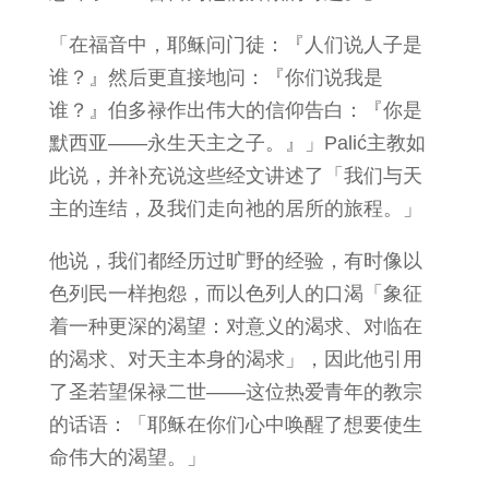
「在福音中，耶稣问门徒：『人们说人子是
谁？』然后更直接地问：『你们说我是
谁？』伯多禄作出伟大的信仰告白：『你是
默西亚——永生天主之子。』」Palić主教如
此说，并补充说这些经文讲述了「我们与天
主的连结，及我们走向祂的居所的旅程。」
他说，我们都经历过旷野的经验，有时像以
色列民一样抱怨，而以色列人的口渴「象征
着一种更深的渴望：对意义的渴求、对临在
的渴求、对天主本身的渴求」，因此他引用
了圣若望保禄二世——这位热爱青年的教宗
的话语：「耶稣在你们心中唤醒了想要使生
命伟大的渴望。」