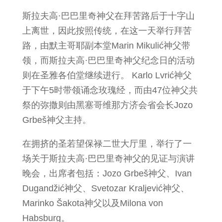
斯拉夫高·巴巴里奇神父在拜苦路后于十字山
上离世，因此按照传统，在这一天举行拜苦
路，由默主哥耶副本堂Marin Mikulić神父带
领，而斯拉夫高·巴巴里奇神父纪念日的活动
则在圣雅各伯堂继续进行。 Karlo Lvrić神父
于下午5时带领诵念玫瑰经，而由47位神父共
祭的弥撒则由黑塞哥维那方济会省会长Jozo
Grbeš神父主持。
在拥挤的圣若望保禄二世大厅里，举行了一
场关于斯拉夫高·巴巴里奇神父的见证与演讲
晚会，出席者包括：Jozo Grbeš神父、Ivan
Dugandžić神父、Svetozar Kraljević神父、
Marinko Šakota神父以及Milona von
Habsburg。