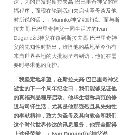
达，为的是发起斯拉夫高·巴巴里奇神父的宣
福程序，而现在轮到我们去启动圣母谈及他
时所说的话，」Marinko神父如此说。而与斯
拉夫高·巴巴里奇神父一同生活过的Ivan
Dugandžić神父在谈到斯拉夫高·巴巴里奇神
父的先知性时指出，难怪他的墓地至今仍有
来自世界各地的大批朝圣者到访，他们在需
要时寻求他的庇护。
「我坚定地希望，在斯拉夫高·巴巴里奇神父
逝世的下一个周年纪念日，我们能够见证他
的真福列品程序启动。他毕生堪称典范的修
道与司铎生活，尤其是他那强烈且具先知性
的奉献精神，致力为圣母及其向教会和我们
这个时代世界传达的讯息服务，他完全配得
上这份荣誉。」Ivan Dugandžić神父说。