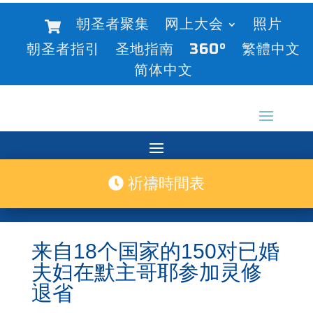
朝圣者聚集
网上大会
照片
朝圣者指引
圣地指南
360°
繁體中文
简体中文
祈禱時間表
来自18个国家的150对已婚
夫妇在默主哥耶参加灵修
退省