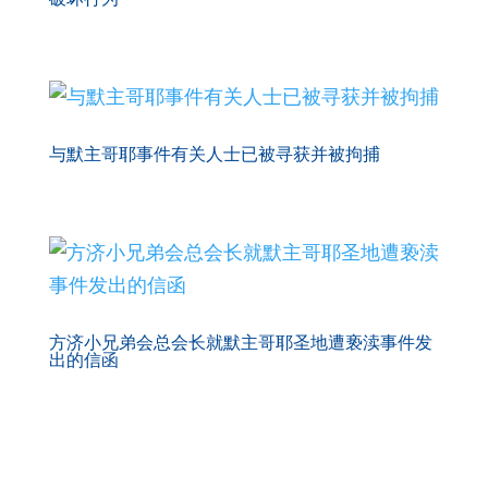
与默主哥耶事件有关人士已被寻获并被拘捕
方济小兄弟会总会长就默主哥耶圣地遭亵渎事件发
出的信函